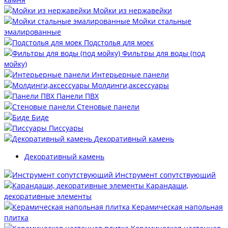
Мойки из нержавейки
Мойки стальные
эмалированные
Подстолья для моек
Фильтры для воды (под
мойку)
Интерьерные панели
Молдинги,аксессуары
Панели ПВХ
Стеновые панели
Биде
Писсуары
Декоративный камень
Декоративный камень
Инструмент сопутствующий
Карандаши,
декоративные элементы
Керамическая напольная
плитка