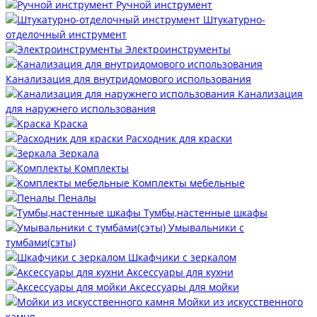
Ручной инструмент
Штукатурно-
отделочный инструмент
Электроинструменты
Канализация для внутридомового использования
Канализация
для наружнего использования
Краска
Расходник для краски
Зеркала
Комплекты
Комплекты мебельные
Пеналы
Тумбы,настенные шкафы
Умывальники с
тумбами(сэты)
Шкафчики с зеркалом
Аксессуары для кухни
Аксессуары для мойки
Мойки из искусственного
камня