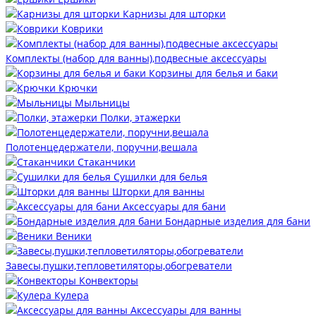
Карнизы для шторки
Коврики
Комплекты (набор для ванны),подвесные аксессуары
Корзины для белья и баки
Крючки
Мыльницы
Полки, этажерки
Полотенцедержатели, поручни,вешала
Стаканчики
Сушилки для белья
Шторки для ванны
Аксессуары для бани
Бондарные изделия для бани
Веники
Завесы,пушки,тепловетиляторы,обогреватели
Конвекторы
Кулера
Аксессуары для ванны