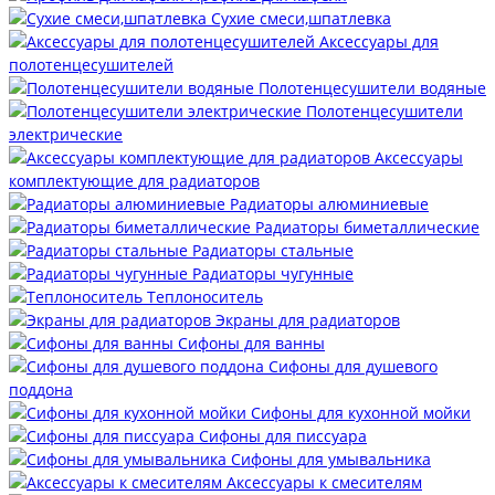
Сухие смеси,шпатлевка
Аксессуары для
полотенцесушителей
Полотенцесушители водяные
Полотенцесушители
электрические
Аксессуары
комплектующие для радиаторов
Радиаторы алюминиевые
Радиаторы биметаллические
Радиаторы стальные
Радиаторы чугунные
Теплоноситель
Экраны для радиаторов
Сифоны для ванны
Сифоны для душевого
поддона
Сифоны для кухонной мойки
Сифоны для писсуара
Сифоны для умывальника
Аксессуары к смесителям