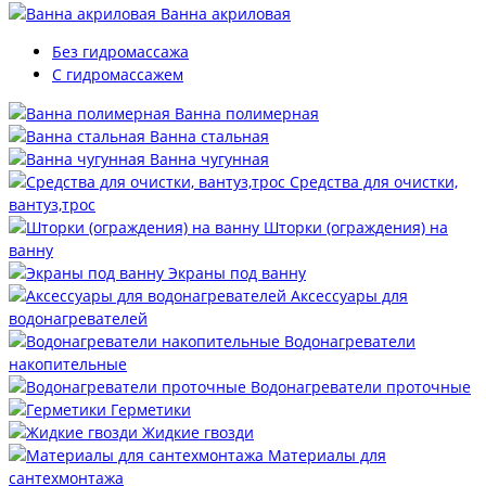
Ванна акриловая
Без гидромассажа
С гидромассажем
Ванна полимерная
Ванна стальная
Ванна чугунная
Средства для очистки,
вантуз,трос
Шторки (ограждения) на
ванну
Экраны под ванну
Аксессуары для
водонагревателей
Водонагреватели
накопительные
Водонагреватели проточные
Герметики
Жидкие гвозди
Материалы для
сантехмонтажа