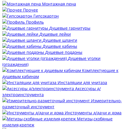
Монтажная пена
Прочее
Гипсокартон
Профиль
Душевые гарнитуры
Душевые лейки
Душевые шланги
Душевые кабины
Душевые поддоны
Душевые уголки
(ограждения)
Комплектующие к
душевым кабинам
Инсталяции для унитаза
Аксессуры д/
электроинструмента
Измерительно-
разметочный инструмент
Инструменты д/дачи и дома
Метизы,скобяные
изделия,крепеж