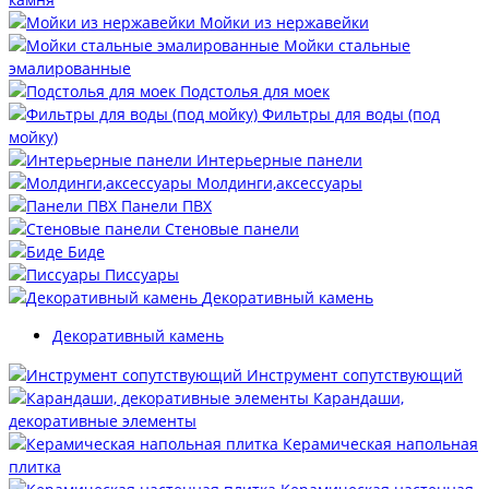
Мойки из нержавейки
Мойки стальные
эмалированные
Подстолья для моек
Фильтры для воды (под
мойку)
Интерьерные панели
Молдинги,аксессуары
Панели ПВХ
Стеновые панели
Биде
Писсуары
Декоративный камень
Декоративный камень
Инструмент сопутствующий
Карандаши,
декоративные элементы
Керамическая напольная
плитка