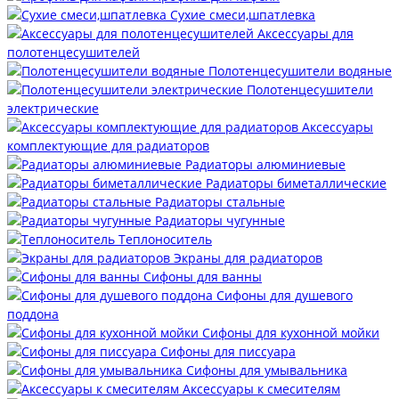
Сухие смеси,шпатлевка
Аксессуары для
полотенцесушителей
Полотенцесушители водяные
Полотенцесушители
электрические
Аксессуары
комплектующие для радиаторов
Радиаторы алюминиевые
Радиаторы биметаллические
Радиаторы стальные
Радиаторы чугунные
Теплоноситель
Экраны для радиаторов
Сифоны для ванны
Сифоны для душевого
поддона
Сифоны для кухонной мойки
Сифоны для писсуара
Сифоны для умывальника
Аксессуары к смесителям