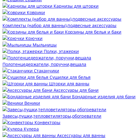
Карнизы для шторки
Коврики
Комплекты (набор для ванны),подвесные аксессуары
Корзины для белья и баки
Крючки
Мыльницы
Полки, этажерки
Полотенцедержатели, поручни,вешала
Стаканчики
Сушилки для белья
Шторки для ванны
Аксессуары для бани
Бондарные изделия для бани
Веники
Завесы,пушки,тепловетиляторы,обогреватели
Конвекторы
Кулера
Аксессуары для ванны