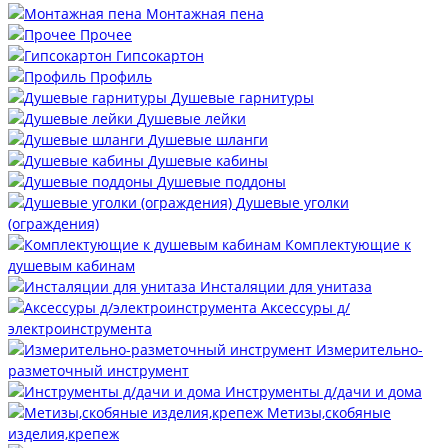
Монтажная пена
Прочее
Гипсокартон
Профиль
Душевые гарнитуры
Душевые лейки
Душевые шланги
Душевые кабины
Душевые поддоны
Душевые уголки
(ограждения)
Комплектующие к
душевым кабинам
Инсталяции для унитаза
Аксессуры д/
электроинструмента
Измерительно-
разметочный инструмент
Инструменты д/дачи и дома
Метизы,скобяные
изделия,крепеж