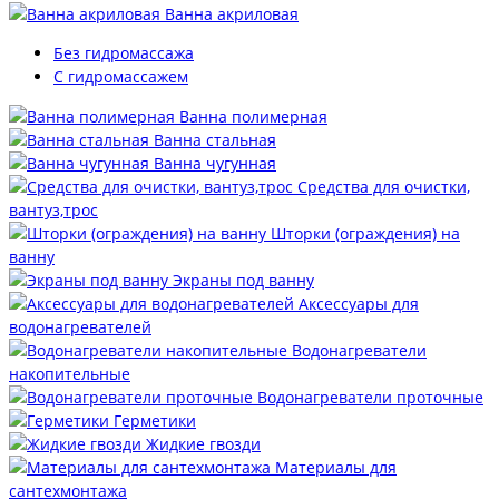
Ванна акриловая
Без гидромассажа
С гидромассажем
Ванна полимерная
Ванна стальная
Ванна чугунная
Средства для очистки,
вантуз,трос
Шторки (ограждения) на
ванну
Экраны под ванну
Аксессуары для
водонагревателей
Водонагреватели
накопительные
Водонагреватели проточные
Герметики
Жидкие гвозди
Материалы для
сантехмонтажа