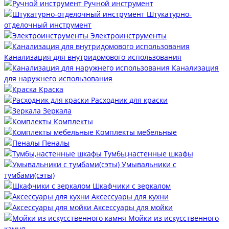
Ручной инструмент
Штукатурно-
отделочный инструмент
Электроинструменты
Канализация для внутридомового использования
Канализация
для наружнего использования
Краска
Расходник для краски
Зеркала
Комплекты
Комплекты мебельные
Пеналы
Тумбы,настенные шкафы
Умывальники с
тумбами(сэты)
Шкафчики с зеркалом
Аксессуары для кухни
Аксессуары для мойки
Мойки из искусственного
камня