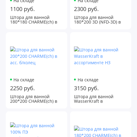
На складе
На складе
Мыльницы
1100 руб.
2300 руб.
Штора для ванной
Штора для ванной
Полки, этажерки
180*180 CHARME(ch) в
180*200 3D (NFD-3D) в
асс. б/колец
асс. б/колец
Полотенцедержатели, поручни,вешала
Стаканчики
Сушилки для белья
Шторки для ванны
На складе
На складе
2250 руб.
3150 руб.
Штора для ванной
Штора для ванной
200*200 CHARME(сh) в
WasserKraft в
асс. б/колец
ассортименте НЗ