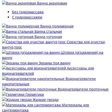
Ванна акриловая
Без гидромассажа
С гидромассажем
Ванна полимерная
Ванна стальная
Ванна чугунная
Средства для очистки,
вантуз,трос
Шторки (ограждения) на
ванну
Экраны под ванну
Аксессуары для
водонагревателей
Водонагреватели
накопительные
Водонагреватели проточные
Герметики
Жидкие гвозди
Материалы для
сантехмонтажа