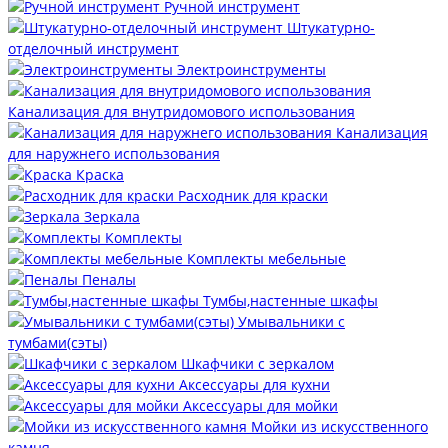
Ручной инструмент
Штукатурно-
отделочный инструмент
Электроинструменты
Канализация для внутридомового использования
Канализация
для наружнего использования
Краска
Расходник для краски
Зеркала
Комплекты
Комплекты мебельные
Пеналы
Тумбы,настенные шкафы
Умывальники с
тумбами(сэты)
Шкафчики с зеркалом
Аксессуары для кухни
Аксессуары для мойки
Мойки из искусственного
камня