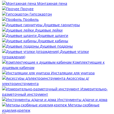
Монтажная пена
Прочее
Гипсокартон
Профиль
Душевые гарнитуры
Душевые лейки
Душевые шланги
Душевые кабины
Душевые поддоны
Душевые уголки
(ограждения)
Комплектующие к
душевым кабинам
Инсталяции для унитаза
Аксессуры д/
электроинструмента
Измерительно-
разметочный инструмент
Инструменты д/дачи и дома
Метизы,скобяные
изделия,крепеж