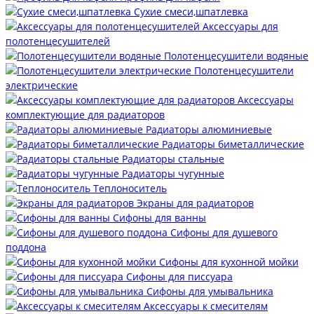
Сухие смеси,шпатлевка
Аксессуары для
полотенцесушителей
Полотенцесушители водяные
Полотенцесушители
электрические
Аксессуары
комплектующие для радиаторов
Радиаторы алюминиевые
Радиаторы биметаллические
Радиаторы стальные
Радиаторы чугунные
Теплоноситель
Экраны для радиаторов
Сифоны для ванны
Сифоны для душевого
поддона
Сифоны для кухонной мойки
Сифоны для писсуара
Сифоны для умывальника
Аксессуары к смесителям