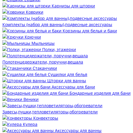
Карнизы для шторки
Коврики
Комплекты (набор для ванны),подвесные аксессуары
Корзины для белья и баки
Крючки
Мыльницы
Полки, этажерки
Полотенцедержатели, поручни,вешала
Стаканчики
Сушилки для белья
Шторки для ванны
Аксессуары для бани
Бондарные изделия для бани
Веники
Завесы,пушки,тепловетиляторы,обогреватели
Конвекторы
Кулера
Аксессуары для ванны