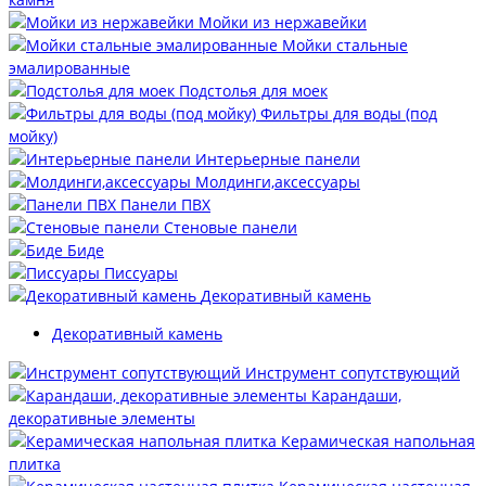
Мойки из нержавейки
Мойки стальные
эмалированные
Подстолья для моек
Фильтры для воды (под
мойку)
Интерьерные панели
Молдинги,аксессуары
Панели ПВХ
Стеновые панели
Биде
Писсуары
Декоративный камень
Декоративный камень
Инструмент сопутствующий
Карандаши,
декоративные элементы
Керамическая напольная
плитка