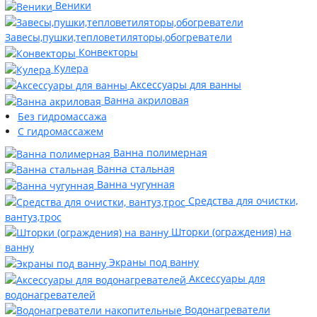
Веники
Завесы,пушки,тепловетиляторы,обогреватели
Конвекторы
Кулера
Аксессуары для ванны
Ванна акриловая
Без гидромассажа
С гидромассажем
Ванна полимерная
Ванна стальная
Ванна чугунная
Средства для очистки,
вантуз,трос
Шторки (ограждения) на
ванну
Экраны под ванну
Аксессуары для
водонагревателей
Водонагреватели