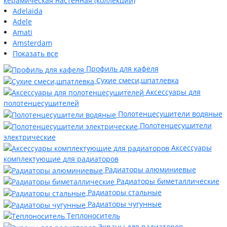
керамическая настенная (коллекции)
Adelaida
Adele
Amati
Amsterdam
Показать все
Профиль для кафеля
Сухие смеси,шпатлевка
Аксессуары для
полотенцесушителей
Полотенцесушители водяные
Полотенцесушители
электрические
Аксессуары
комплектующие для радиаторов
Радиаторы алюминиевые
Радиаторы биметаллические
Радиаторы стальные
Радиаторы чугунные
Теплоноситель
Экраны для радиаторов