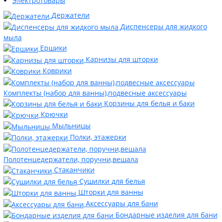
Электротовары
Держатели
Диспенсеры для жидкого
мыла
Ершики
Карнизы для шторки
Коврики
Комплекты (набор для ванны),подвесные аксессуары
Корзины для белья и баки
Крючки
Мыльницы
Полки, этажерки
Полотенцедержатели, поручни,вешала
Стаканчики
Сушилки для белья
Шторки для ванны
Аксессуары для бани
Бондарные изделия для бани