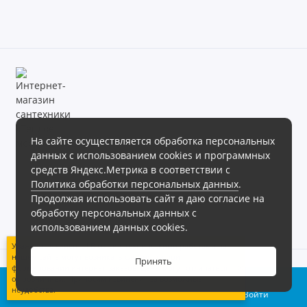
На сайте осуществляется обработка персональных
данных с использованием cookies и программных
Магазин сантехники «Теплое море» готов предложить своим
средств Яндекс.Метрика в соответствии с
клиентам обширный ассортимент продукции в различных
Политика обработки персональных данных
.
ценовых диапазонах.
Продолжая использовать сайт я даю согласие на
Интернет магазин сантехники «Теплое море», 2026г.
обработку персональных данных с
Политика обработки персональных данных
использованием данных cookies.
Уважаемые клиенты! В связи с техническими работами на
нашем сайте могут возникать сложности при
Принять
формировании интернет-заказов. Цены могут отличаться
0
от розничных. Приносим извинения за возможные
неудобства.
Корзина
Сравнение
Войти