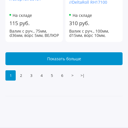
На складе
На складе
115 руб.
310 руб.
Валик с руч., 75мм,
Валик с руч., 100мм,
d36мм, ворс 5мм, ВЕЛЮР
d15мм, ворс 10мм,
//Сибртех 80131
МИКРОФИБРА
//DeltaRoll RH17100
Показать больше
1
2
3
4
5
6
>
>|