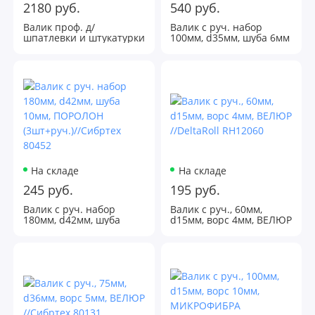
2180 руб.
540 руб.
Валик проф. д/
Валик с руч. набор
шпатлевки и штукатурки
100мм, d35мм, шуба 6мм
250мм, d48мм, шуба
ПОРОЛОН (10шт+2руч.)
18мм + ручка //DeltaRoll
//SPARTA 802835
FR80250+H10250
На складе
На складе
245 руб.
195 руб.
Валик с руч. набор
Валик с руч., 60мм,
180мм, d42мм, шуба
d15мм, ворс 4мм, ВЕЛЮР
10мм, ПОРОЛОН
//DeltaRoll RH12060
(3шт+руч.)//Сибртех
80452