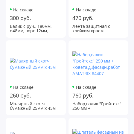
На складе
На складе
300 руб.
470 руб.
Валик с руч., 180мм,
Лента защитная с
d48мм, ворс 12мм,
клейким краем
ПОЛИАКРИЛ //MATRIX
V2100ммх20м
80657
На складе
На складе
260 руб.
760 руб.
Малярный скотч
Набор,валик "Грейтекс"
бумажный 25мм х 45м
250 мм +
кювета,д.фасадн.работ
//MATRIX 84407