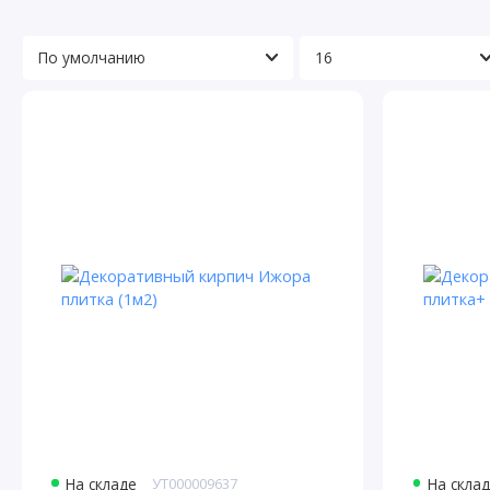
На складе
УТ000009637
На скла