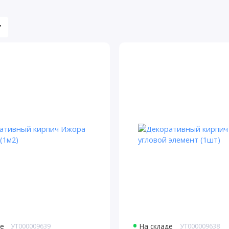
де
УТ000009639
На складе
УТ000009638