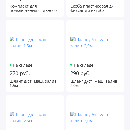
Комплект для
Скоба пластиковая д/
подключения сливного
фиксации изгиба
шланга стиральной и п/
слив.шланга 130780
м машин двойной D50
мм 110666
На складе
На складе
270 руб.
290 руб.
Шланг д/ст. маш. залив.
Шланг д/ст. маш. залив.
1,5м
2,0м