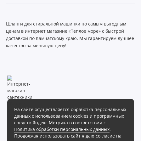
Шланги для стиральной машинки по самым выгодным
ценам в интернет магазине «Теплое море» с быстрой
доставкой по Камчатскому краю. Мы гарантируем лучшее
качество за меньшую цену!
На сайте осуществляется обработка персональных
данных с использованием cookies и программных
Магазин сантехники «Теплое море» готов предложить своим
средств Яндекс.Метрика в соответствии с
клиентам обширный ассортимент продукции в различных
Политика обработки персональных данных
.
ценовых диапазонах.
Продолжая использовать сайт я даю согласие на
Интернет магазин сантехники «Теплое море», 2026г.