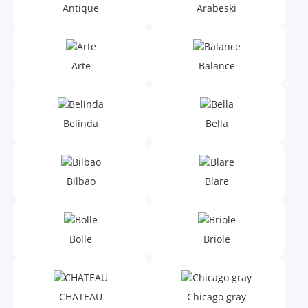
Antique
Arabeski
Клинкер (общ)
Мозаика
Arte
Balance
Плитка керамическая настенная (коллекции)
Профиль для кафеля
Belinda
Bella
Сухие смеси,шпатлевка
Bilbao
Blare
Bolle
Briole
CHATEAU
Chicago gray