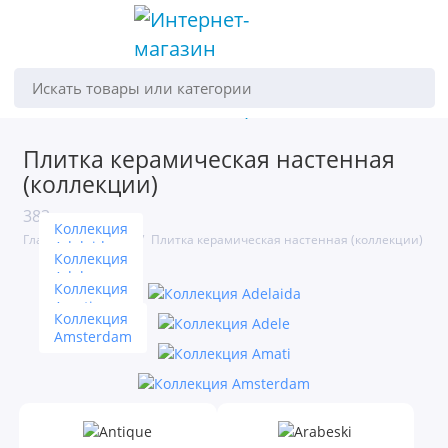
Искать товары или категории
Декоративный камень
Плитка керамическая настенная
Инструмент сопутствующий
(коллекции)
Карандаши, декоративные элементы
383 товара
Коллекция
Главная
Плитка
Плитка керамическая настенная (коллекции)
Керамическая напольная плитка
Adelaida
Коллекция
Adele
Коллекция
Керамическая настенная плитка
Amati
Коллекция
Керамогранит
Amsterdam
Клей для плитки,затирки,грунтовки
Клинкер