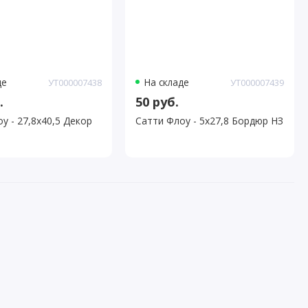
де
На складе
УТ000007438
УТ000007439
.
50 руб.
у - 27,8х40,5 Декор
Сатти Флоу - 5х27,8 Бордюр НЗ