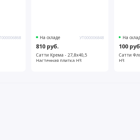
На складе
На скла
Т000006868
УТ000006848
810 руб.
100 руб
Сатти Крема - 27,8х40,5
Сатти Фло
Настенная плитка НЗ
НЗ