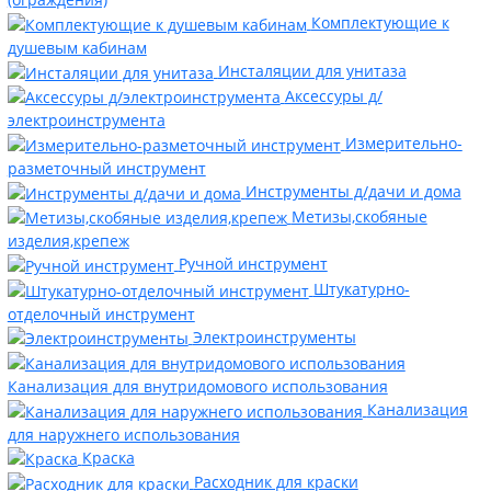
Комплектующие к
душевым кабинам
Инсталяции для унитаза
Аксессуры д/
электроинструмента
Измерительно-
разметочный инструмент
Инструменты д/дачи и дома
Метизы,скобяные
изделия,крепеж
Ручной инструмент
Штукатурно-
отделочный инструмент
Электроинструменты
Канализация для внутридомового использования
Канализация
для наружнего использования
Краска
Расходник для краски