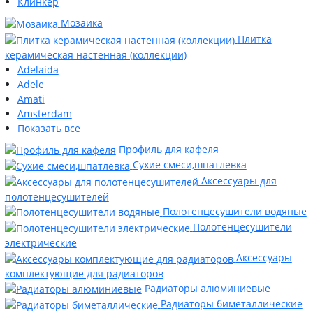
Клинкер
Мозаика
Плитка
керамическая настенная (коллекции)
Adelaida
Adele
Amati
Amsterdam
Показать все
Профиль для кафеля
Сухие смеси,шпатлевка
Аксессуары для
полотенцесушителей
Полотенцесушители водяные
Полотенцесушители
электрические
Аксессуары
комплектующие для радиаторов
Радиаторы алюминиевые
Радиаторы биметаллические