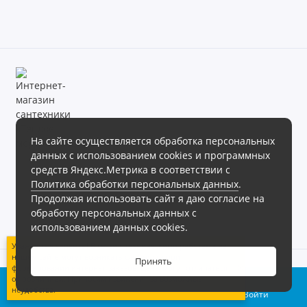
На сайте осуществляется обработка персональных
данных с использованием cookies и программных
Магазин сантехники «Теплое море» готов предложить своим
средств Яндекс.Метрика в соответствии с
клиентам обширный ассортимент продукции в различных
Политика обработки персональных данных
.
ценовых диапазонах.
Продолжая использовать сайт я даю согласие на
Интернет магазин сантехники «Теплое море», 2026г.
обработку персональных данных с
Политика обработки персональных данных
использованием данных cookies.
Уважаемые клиенты! В связи с техническими работами на
нашем сайте могут возникать сложности при
Принять
формировании интернет-заказов. Цены могут отличаться
0
от розничных. Приносим извинения за возможные
неудобства.
Корзина
Сравнение
Войти