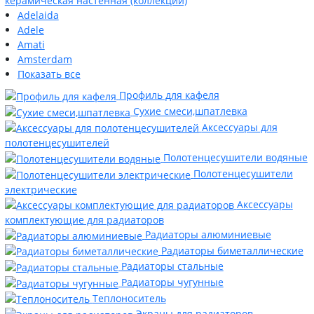
керамическая настенная (коллекции)
Adelaida
Adele
Amati
Amsterdam
Показать все
Профиль для кафеля
Сухие смеси,шпатлевка
Аксессуары для
полотенцесушителей
Полотенцесушители водяные
Полотенцесушители
электрические
Аксессуары
комплектующие для радиаторов
Радиаторы алюминиевые
Радиаторы биметаллические
Радиаторы стальные
Радиаторы чугунные
Теплоноситель
Экраны для радиаторов