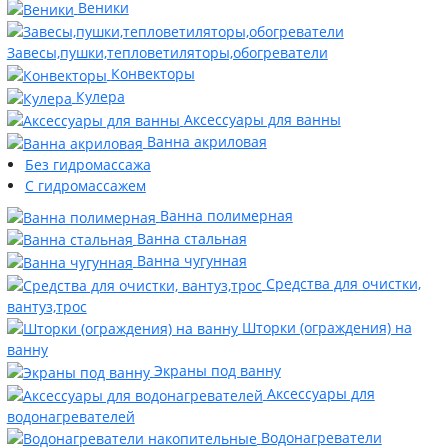
Веники
Завесы,пушки,тепловетиляторы,обогреватели
Конвекторы
Кулера
Аксессуары для ванны
Ванна акриловая
Без гидромассажа
С гидромассажем
Ванна полимерная
Ванна стальная
Ванна чугунная
Средства для очистки,
вантуз,трос
Шторки (ограждения) на
ванну
Экраны под ванну
Аксессуары для
водонагревателей
Водонагреватели