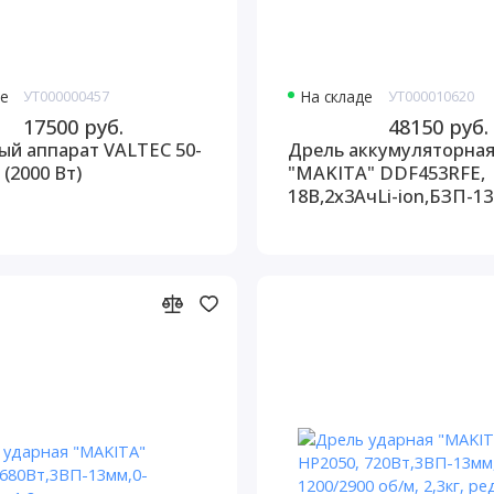
де
УТ000000457
На складе
УТ000010620
17500 руб.
48150 руб.
ый аппарат VALTEC 50-
Дрель аккумуляторна
 (2000 Вт)
"MAKITA" DDF453RFE,
18В,2х3АчLi-ion,БЗП-13
400/1300об/м,42/27Нм, 