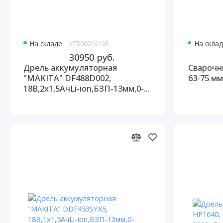
На складе
УТ000016160
На скла
30950 руб.
Дрель аккумуляторная
Сварочн
"MAKITA" DF488D002,
63-75 мм
18В,2х1,5АчLi-ion,БЗП-13мм,0-
400/0-1400об/м,42/24Нм, 1,7кг