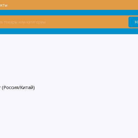
акты
Н
 (Россия/Китай)