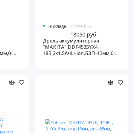
На складе
УТ000010621
18050 руб.
я
Дрель аккумуляторная
"MAKITA" DDF453SYX4,
мм,0-
18В,2х1,5АчLi-ion,БЗП-13мм,0-
1,8кг
400/1300об/м,42/27Нм, 1,8кг