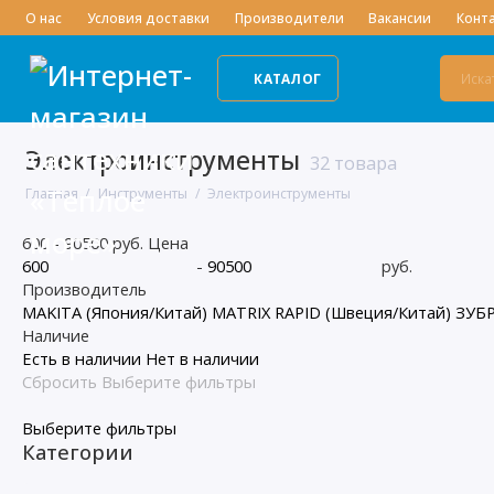
О нас
Условия доставки
Производители
Вакансии
Конт
КАТАЛОГ
Электроинструменты
32 товара
Главная
Инструменты
Электроинструменты
600
-
90500
руб.
Цена
-
руб.
Производитель
MAKITA (Япония/Китай)
MATRIX
RAPID (Швеция/Китай)
ЗУБР
Наличие
Есть в наличии
Нет в наличии
Сбросить
Выберите фильтры
Выберите фильтры
Категории