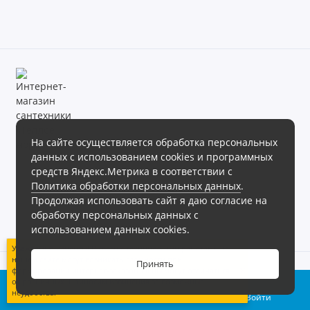
На сайте осуществляется обработка персональных
данных с использованием cookies и программных
Магазин сантехники «Теплое море» готов предложить своим
средств Яндекс.Метрика в соответствии с
клиентам обширный ассортимент продукции в различных
Политика обработки персональных данных
.
ценовых диапазонах.
Продолжая использовать сайт я даю согласие на
Интернет магазин сантехники «Теплое море», 2026г.
обработку персональных данных с
Политика обработки персональных данных
использованием данных cookies.
Уважаемые клиенты! В связи с техническими работами на
нашем сайте могут возникать сложности при
Принять
формировании интернет-заказов. Цены могут отличаться
0
от розничных. Приносим извинения за возможные
неудобства.
Корзина
Сравнение
Войти