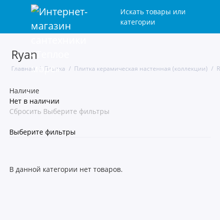
Искать товары или
категории
Ryan
Декоративный камень
Главная
Плитка
Плитка керамическая настенная (коллекции)
R
Инструмент сопутствующий
Наличие
Карандаши, декоративные элементы
Нет в наличии
Сбросить
Выберите фильтры
Керамическая напольная плитка
Выберите фильтры
Керамическая настенная плитка
Керамогранит
В данной категории нет товаров.
Клей для плитки,затирки,грунтовки
Клинкер