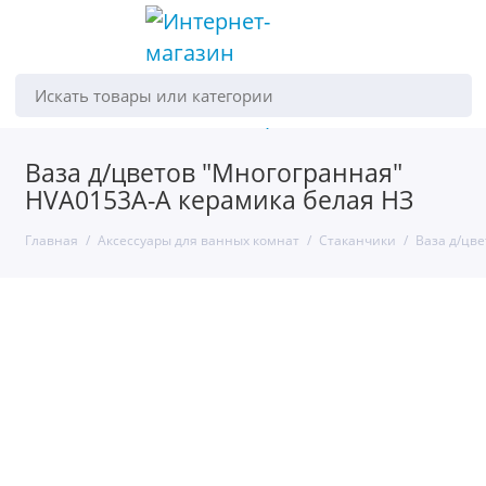
Искать товары или категории
Ваза д/цветов "Многогранная"
HVA0153А-A керамика белая НЗ
Главная
Аксессуары для ванных комнат
Стаканчики
Ваза д/цв