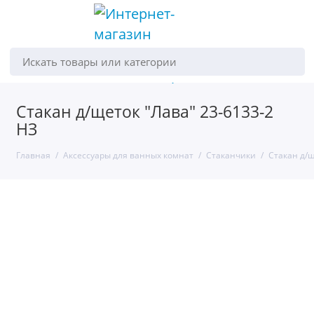
Искать товары или категории
Стакан д/щеток "Лава" 23-6133-2
НЗ
Главная
Аксессуары для ванных комнат
Стаканчики
Стакан д/щ