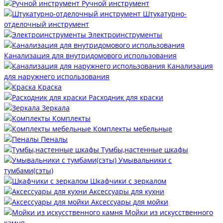
Ручной инструмент
Штукатурно-
отделочный инструмент
Электроинструменты
Канализация для внутридомового использования
Канализация
для наружнего использования
Краска
Расходник для краски
Зеркала
Комплекты
Комплекты мебельные
Пеналы
Тумбы,настенные шкафы
Умывальники с
тумбами(сэты)
Шкафчики с зеркалом
Аксессуары для кухни
Аксессуары для мойки
Мойки из искусственного
камня