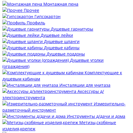
Монтажная пена
Прочее
Гипсокартон
Профиль
Душевые гарнитуры
Душевые лейки
Душевые шланги
Душевые кабины
Душевые поддоны
Душевые уголки
(ограждения)
Комплектующие к
душевым кабинам
Инсталяции для унитаза
Аксессуры д/
электроинструмента
Измерительно-
разметочный инструмент
Инструменты д/дачи и дома
Метизы,скобяные
изделия,крепеж