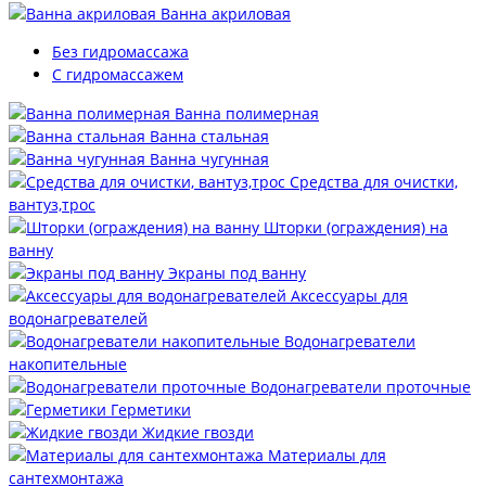
Ванна акриловая
Без гидромассажа
С гидромассажем
Ванна полимерная
Ванна стальная
Ванна чугунная
Средства для очистки,
вантуз,трос
Шторки (ограждения) на
ванну
Экраны под ванну
Аксессуары для
водонагревателей
Водонагреватели
накопительные
Водонагреватели проточные
Герметики
Жидкие гвозди
Материалы для
сантехмонтажа