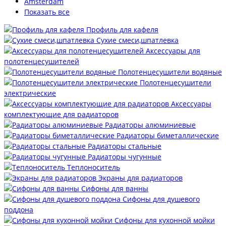
Amsterdam
Показать все
Профиль для кафеля
Сухие смеси,шпатлевка
Аксессуары для
полотенцесушителей
Полотенцесушители водяные
Полотенцесушители
электрические
Аксессуары
комплектующие для радиаторов
Радиаторы алюминиевые
Радиаторы биметаллические
Радиаторы стальные
Радиаторы чугунные
Теплоноситель
Экраны для радиаторов
Сифоны для ванны
Сифоны для душевого
поддона
Сифоны для кухонной мойки