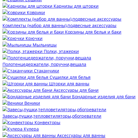
Карнизы для шторки
Коврики
Комплекты (набор для ванны),подвесные аксессуары
Корзины для белья и баки
Крючки
Мыльницы
Полки, этажерки
Полотенцедержатели, поручни,вешала
Стаканчики
Сушилки для белья
Шторки для ванны
Аксессуары для бани
Бондарные изделия для бани
Веники
Завесы,пушки,тепловетиляторы,обогреватели
Конвекторы
Кулера
Аксессуары для ванны