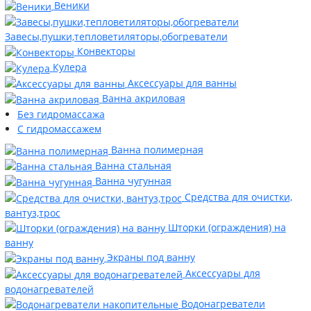
Веники
Завесы,пушки,тепловетиляторы,обогреватели
Конвекторы
Кулера
Аксессуары для ванны
Ванна акриловая
Без гидромассажа
С гидромассажем
Ванна полимерная
Ванна стальная
Ванна чугунная
Средства для очистки,
вантуз,трос
Шторки (ограждения) на
ванну
Экраны под ванну
Аксессуары для
водонагревателей
Водонагреватели