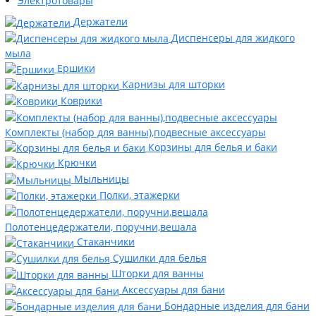
Электротовары
Держатели
Диспенсеры для жидкого
мыла
Ершики
Карнизы для шторки
Коврики
Комплекты (набор для ванны),подвесные аксессуары
Корзины для белья и баки
Крючки
Мыльницы
Полки, этажерки
Полотенцедержатели, поручни,вешала
Стаканчики
Сушилки для белья
Шторки для ванны
Аксессуары для бани
Бондарные изделия для бани