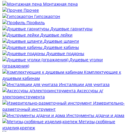
Монтажная пена
Прочее
Гипсокартон
Профиль
Душевые гарнитуры
Душевые лейки
Душевые шланги
Душевые кабины
Душевые поддоны
Душевые уголки
(ограждения)
Комплектующие к
душевым кабинам
Инсталяции для унитаза
Аксессуры д/
электроинструмента
Измерительно-
разметочный инструмент
Инструменты д/дачи и дома
Метизы,скобяные
изделия,крепеж