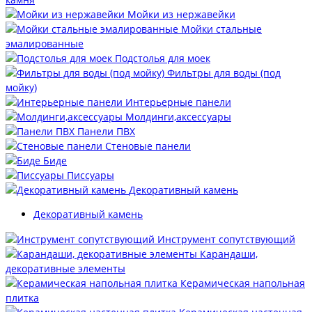
Мойки из нержавейки
Мойки стальные
эмалированные
Подстолья для моек
Фильтры для воды (под
мойку)
Интерьерные панели
Молдинги,аксессуары
Панели ПВХ
Стеновые панели
Биде
Писсуары
Декоративный камень
Декоративный камень
Инструмент сопутствующий
Карандаши,
декоративные элементы
Керамическая напольная
плитка