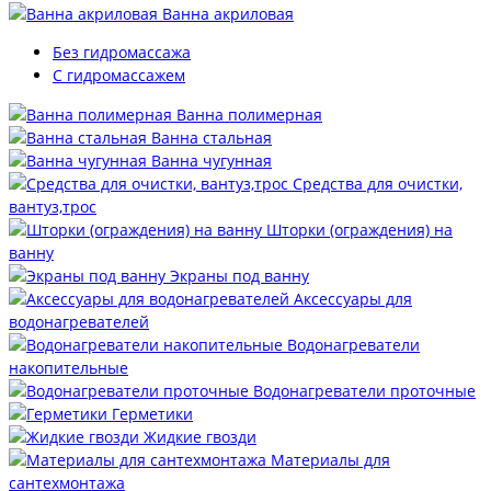
Ванна акриловая
Без гидромассажа
С гидромассажем
Ванна полимерная
Ванна стальная
Ванна чугунная
Средства для очистки,
вантуз,трос
Шторки (ограждения) на
ванну
Экраны под ванну
Аксессуары для
водонагревателей
Водонагреватели
накопительные
Водонагреватели проточные
Герметики
Жидкие гвозди
Материалы для
сантехмонтажа