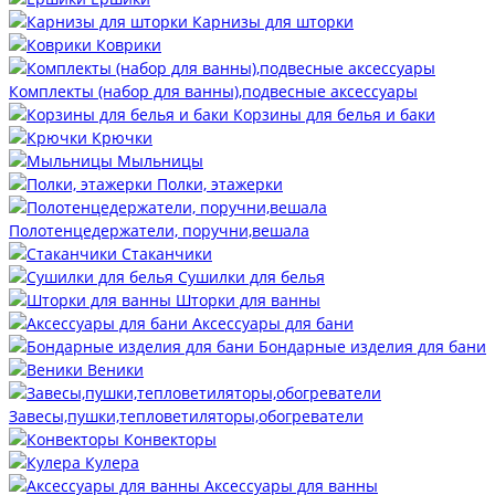
Карнизы для шторки
Коврики
Комплекты (набор для ванны),подвесные аксессуары
Корзины для белья и баки
Крючки
Мыльницы
Полки, этажерки
Полотенцедержатели, поручни,вешала
Стаканчики
Сушилки для белья
Шторки для ванны
Аксессуары для бани
Бондарные изделия для бани
Веники
Завесы,пушки,тепловетиляторы,обогреватели
Конвекторы
Кулера
Аксессуары для ванны