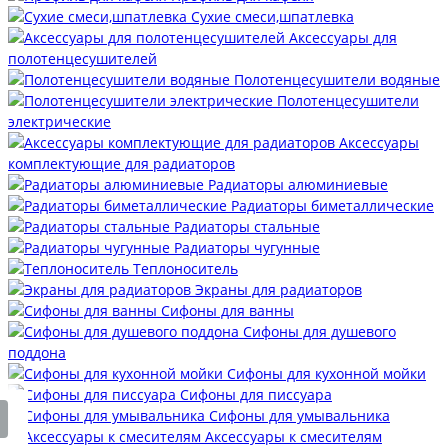
Сухие смеси,шпатлевка
Аксессуары для
полотенцесушителей
Полотенцесушители водяные
Полотенцесушители
электрические
Аксессуары
комплектующие для радиаторов
Радиаторы алюминиевые
Радиаторы биметаллические
Радиаторы стальные
Радиаторы чугунные
Теплоноситель
Экраны для радиаторов
Сифоны для ванны
Сифоны для душевого
поддона
Сифоны для кухонной мойки
Сифоны для писсуара
Сифоны для умывальника
Аксессуары к смесителям