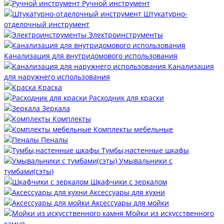
Ручной инструмент
Штукатурно-
отделочный инструмент
Электроинструменты
Канализация для внутридомового использования
Канализация
для наружнего использования
Краска
Расходник для краски
Зеркала
Комплекты
Комплекты мебельные
Пеналы
Тумбы,настенные шкафы
Умывальники с
тумбами(сэты)
Шкафчики с зеркалом
Аксессуары для кухни
Аксессуары для мойки
Мойки из искусственного
камня