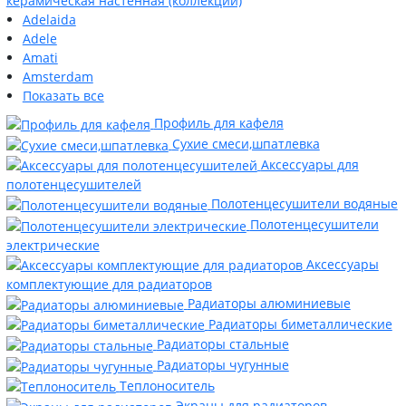
керамическая настенная (коллекции)
Adelaida
Adele
Amati
Amsterdam
Показать все
Профиль для кафеля
Сухие смеси,шпатлевка
Аксессуары для
полотенцесушителей
Полотенцесушители водяные
Полотенцесушители
электрические
Аксессуары
комплектующие для радиаторов
Радиаторы алюминиевые
Радиаторы биметаллические
Радиаторы стальные
Радиаторы чугунные
Теплоноситель
Экраны для радиаторов