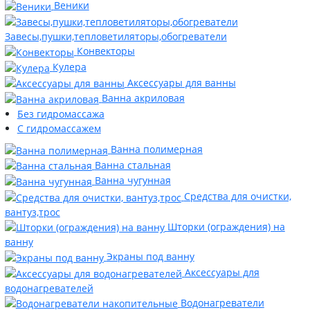
Веники
Завесы,пушки,тепловетиляторы,обогреватели
Конвекторы
Кулера
Аксессуары для ванны
Ванна акриловая
Без гидромассажа
С гидромассажем
Ванна полимерная
Ванна стальная
Ванна чугунная
Средства для очистки,
вантуз,трос
Шторки (ограждения) на
ванну
Экраны под ванну
Аксессуары для
водонагревателей
Водонагреватели