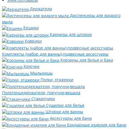
Электротовары
Держатели
Диспенсеры для жидкого
мыла
Ершики
Карнизы для шторки
Коврики
Комплекты (набор для ванны),подвесные аксессуары
Корзины для белья и баки
Крючки
Мыльницы
Полки, этажерки
Полотенцедержатели, поручни,вешала
Стаканчики
Сушилки для белья
Шторки для ванны
Аксессуары для бани
Бондарные изделия для бани