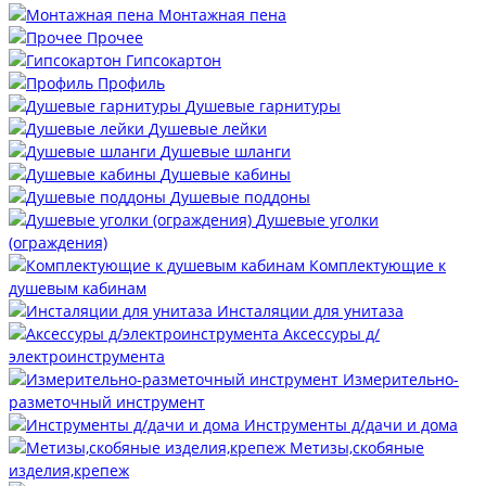
Монтажная пена
Прочее
Гипсокартон
Профиль
Душевые гарнитуры
Душевые лейки
Душевые шланги
Душевые кабины
Душевые поддоны
Душевые уголки
(ограждения)
Комплектующие к
душевым кабинам
Инсталяции для унитаза
Аксессуры д/
электроинструмента
Измерительно-
разметочный инструмент
Инструменты д/дачи и дома
Метизы,скобяные
изделия,крепеж