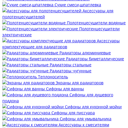
Сухие смеси,шпатлевка
Аксессуары для
полотенцесушителей
Полотенцесушители водяные
Полотенцесушители
электрические
Аксессуары
комплектующие для радиаторов
Радиаторы алюминиевые
Радиаторы биметаллические
Радиаторы стальные
Радиаторы чугунные
Теплоноситель
Экраны для радиаторов
Сифоны для ванны
Сифоны для душевого
поддона
Сифоны для кухонной мойки
Сифоны для писсуара
Сифоны для умывальника
Аксессуары к смесителям