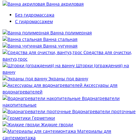
Ванна акриловая
Без гидромассажа
С гидромассажем
Ванна полимерная
Ванна стальная
Ванна чугунная
Средства для очистки,
вантуз,трос
Шторки (ограждения) на
ванну
Экраны под ванну
Аксессуары для
водонагревателей
Водонагреватели
накопительные
Водонагреватели проточные
Герметики
Жидкие гвозди
Материалы для
сантехмонтажа