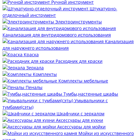
Ручной инструмент
Штукатурно-
отделочный инструмент
Электроинструменты
Канализация для внутридомового использования
Канализация
для наружнего использования
Краска
Расходник для краски
Зеркала
Комплекты
Комплекты мебельные
Пеналы
Тумбы,настенные шкафы
Умывальники с
тумбами(сэты)
Шкафчики с зеркалом
Аксессуары для кухни
Аксессуары для мойки
Мойки из искусственного
камня