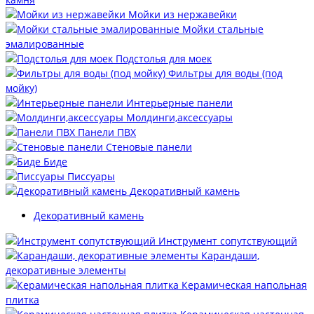
Мойки из нержавейки
Мойки стальные
эмалированные
Подстолья для моек
Фильтры для воды (под
мойку)
Интерьерные панели
Молдинги,аксессуары
Панели ПВХ
Стеновые панели
Биде
Писсуары
Декоративный камень
Декоративный камень
Инструмент сопутствующий
Карандаши,
декоративные элементы
Керамическая напольная
плитка