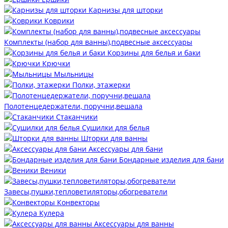
Карнизы для шторки
Коврики
Комплекты (набор для ванны),подвесные аксессуары
Корзины для белья и баки
Крючки
Мыльницы
Полки, этажерки
Полотенцедержатели, поручни,вешала
Стаканчики
Сушилки для белья
Шторки для ванны
Аксессуары для бани
Бондарные изделия для бани
Веники
Завесы,пушки,тепловетиляторы,обогреватели
Конвекторы
Кулера
Аксессуары для ванны