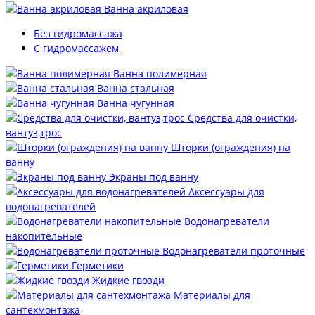
Ванна акриловая
Без гидромассажа
С гидромассажем
Ванна полимерная
Ванна стальная
Ванна чугунная
Средства для очистки,
вантуз,трос
Шторки (ограждения) на
ванну
Экраны под ванну
Аксессуары для
водонагревателей
Водонагреватели
накопительные
Водонагреватели проточные
Герметики
Жидкие гвозди
Материалы для
сантехмонтажа