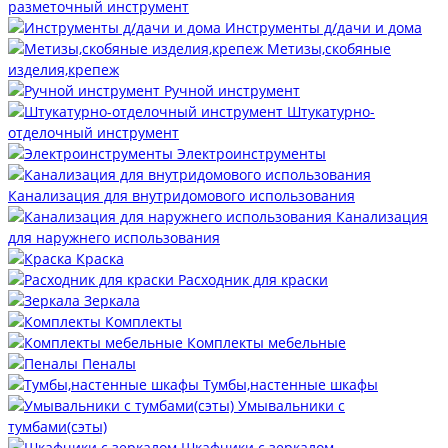
разметочный инструмент
Инструменты д/дачи и дома
Метизы,скобяные
изделия,крепеж
Ручной инструмент
Штукатурно-
отделочный инструмент
Электроинструменты
Канализация для внутридомового использования
Канализация
для наружнего использования
Краска
Расходник для краски
Зеркала
Комплекты
Комплекты мебельные
Пеналы
Тумбы,настенные шкафы
Умывальники с
тумбами(сэты)
Шкафчики с зеркалом