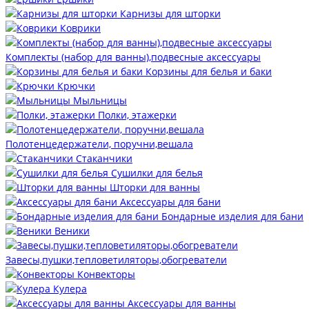
Карнизы для шторки
Коврики
Комплекты (набор для ванны),подвесные аксессуары
Корзины для белья и баки
Крючки
Мыльницы
Полки, этажерки
Полотенцедержатели, поручни,вешала
Стаканчики
Сушилки для белья
Шторки для ванны
Аксессуары для бани
Бондарные изделия для бани
Веники
Завесы,пушки,тепловетиляторы,обогреватели
Конвекторы
Кулера
Аксессуары для ванны