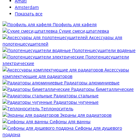
Amati
Amsterdam
Показать все
Профиль для кафеля
Сухие смеси,шпатлевка
Аксессуары для
полотенцесушителей
Полотенцесушители водяные
Полотенцесушители
электрические
Аксессуары
комплектующие для радиаторов
Радиаторы алюминиевые
Радиаторы биметаллические
Радиаторы стальные
Радиаторы чугунные
Теплоноситель
Экраны для радиаторов
Сифоны для ванны
Сифоны для душевого
поддона