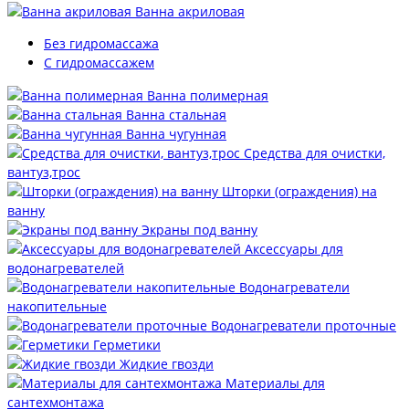
Ванна акриловая
Без гидромассажа
С гидромассажем
Ванна полимерная
Ванна стальная
Ванна чугунная
Средства для очистки,
вантуз,трос
Шторки (ограждения) на
ванну
Экраны под ванну
Аксессуары для
водонагревателей
Водонагреватели
накопительные
Водонагреватели проточные
Герметики
Жидкие гвозди
Материалы для
сантехмонтажа