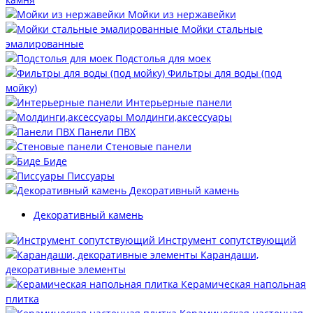
Мойки из нержавейки
Мойки стальные
эмалированные
Подстолья для моек
Фильтры для воды (под
мойку)
Интерьерные панели
Молдинги,аксессуары
Панели ПВХ
Стеновые панели
Биде
Писсуары
Декоративный камень
Декоративный камень
Инструмент сопутствующий
Карандаши,
декоративные элементы
Керамическая напольная
плитка