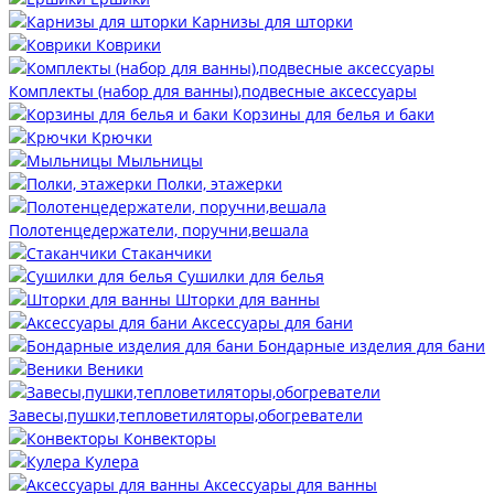
Карнизы для шторки
Коврики
Комплекты (набор для ванны),подвесные аксессуары
Корзины для белья и баки
Крючки
Мыльницы
Полки, этажерки
Полотенцедержатели, поручни,вешала
Стаканчики
Сушилки для белья
Шторки для ванны
Аксессуары для бани
Бондарные изделия для бани
Веники
Завесы,пушки,тепловетиляторы,обогреватели
Конвекторы
Кулера
Аксессуары для ванны