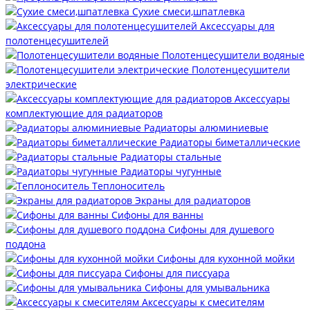
Сухие смеси,шпатлевка
Аксессуары для
полотенцесушителей
Полотенцесушители водяные
Полотенцесушители
электрические
Аксессуары
комплектующие для радиаторов
Радиаторы алюминиевые
Радиаторы биметаллические
Радиаторы стальные
Радиаторы чугунные
Теплоноситель
Экраны для радиаторов
Сифоны для ванны
Сифоны для душевого
поддона
Сифоны для кухонной мойки
Сифоны для писсуара
Сифоны для умывальника
Аксессуары к смесителям