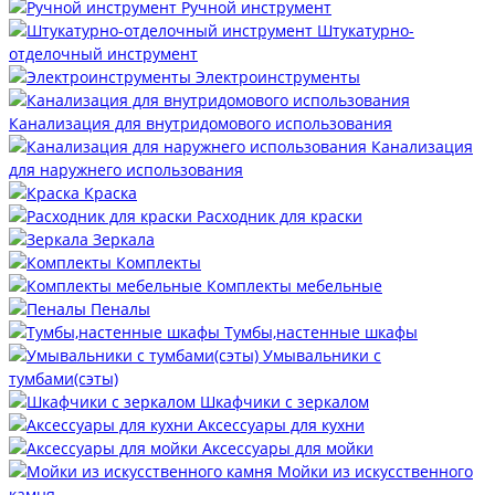
Ручной инструмент
Штукатурно-
отделочный инструмент
Электроинструменты
Канализация для внутридомового использования
Канализация
для наружнего использования
Краска
Расходник для краски
Зеркала
Комплекты
Комплекты мебельные
Пеналы
Тумбы,настенные шкафы
Умывальники с
тумбами(сэты)
Шкафчики с зеркалом
Аксессуары для кухни
Аксессуары для мойки
Мойки из искусственного
камня