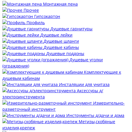
Монтажная пена
Прочее
Гипсокартон
Профиль
Душевые гарнитуры
Душевые лейки
Душевые шланги
Душевые кабины
Душевые поддоны
Душевые уголки
(ограждения)
Комплектующие к
душевым кабинам
Инсталяции для унитаза
Аксессуры д/
электроинструмента
Измерительно-
разметочный инструмент
Инструменты д/дачи и дома
Метизы,скобяные
изделия,крепеж