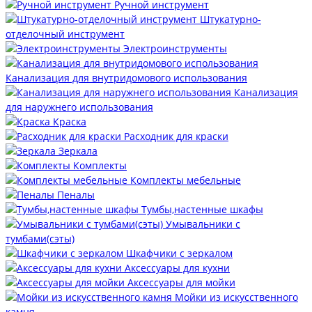
Ручной инструмент
Штукатурно-
отделочный инструмент
Электроинструменты
Канализация для внутридомового использования
Канализация
для наружнего использования
Краска
Расходник для краски
Зеркала
Комплекты
Комплекты мебельные
Пеналы
Тумбы,настенные шкафы
Умывальники с
тумбами(сэты)
Шкафчики с зеркалом
Аксессуары для кухни
Аксессуары для мойки
Мойки из искусственного
камня