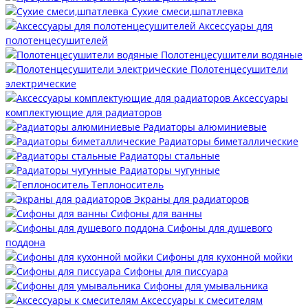
Сухие смеси,шпатлевка
Аксессуары для
полотенцесушителей
Полотенцесушители водяные
Полотенцесушители
электрические
Аксессуары
комплектующие для радиаторов
Радиаторы алюминиевые
Радиаторы биметаллические
Радиаторы стальные
Радиаторы чугунные
Теплоноситель
Экраны для радиаторов
Сифоны для ванны
Сифоны для душевого
поддона
Сифоны для кухонной мойки
Сифоны для писсуара
Сифоны для умывальника
Аксессуары к смесителям