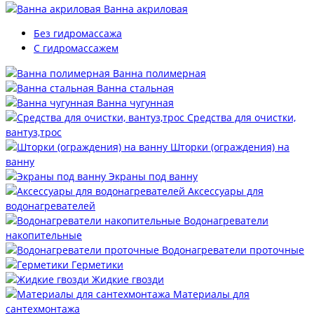
Ванна акриловая
Без гидромассажа
С гидромассажем
Ванна полимерная
Ванна стальная
Ванна чугунная
Средства для очистки,
вантуз,трос
Шторки (ограждения) на
ванну
Экраны под ванну
Аксессуары для
водонагревателей
Водонагреватели
накопительные
Водонагреватели проточные
Герметики
Жидкие гвозди
Материалы для
сантехмонтажа