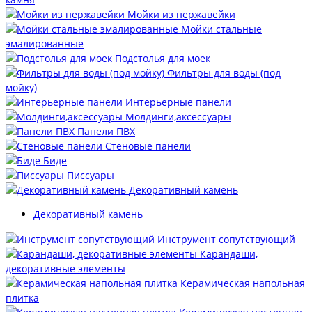
Мойки из нержавейки
Мойки стальные
эмалированные
Подстолья для моек
Фильтры для воды (под
мойку)
Интерьерные панели
Молдинги,аксессуары
Панели ПВХ
Стеновые панели
Биде
Писсуары
Декоративный камень
Декоративный камень
Инструмент сопутствующий
Карандаши,
декоративные элементы
Керамическая напольная
плитка