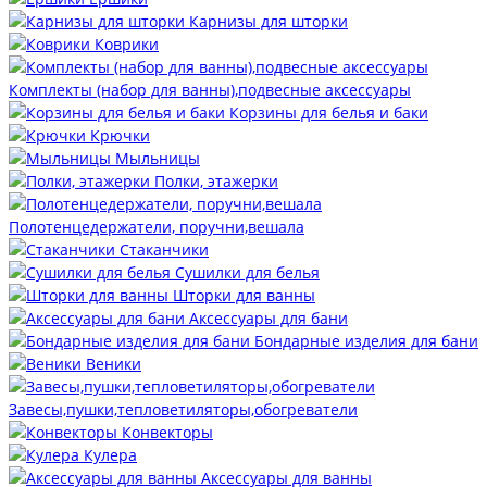
Карнизы для шторки
Коврики
Комплекты (набор для ванны),подвесные аксессуары
Корзины для белья и баки
Крючки
Мыльницы
Полки, этажерки
Полотенцедержатели, поручни,вешала
Стаканчики
Сушилки для белья
Шторки для ванны
Аксессуары для бани
Бондарные изделия для бани
Веники
Завесы,пушки,тепловетиляторы,обогреватели
Конвекторы
Кулера
Аксессуары для ванны