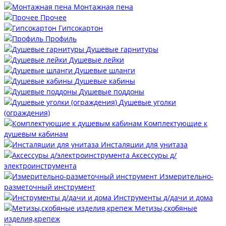
Монтажная пена
Прочее
Гипсокартон
Профиль
Душевые гарнитуры
Душевые лейки
Душевые шланги
Душевые кабины
Душевые поддоны
Душевые уголки
(ограждения)
Комплектующие к
душевым кабинам
Инсталяции для унитаза
Аксессуры д/
электроинструмента
Измерительно-
разметочный инструмент
Инструменты д/дачи и дома
Метизы,скобяные
изделия,крепеж