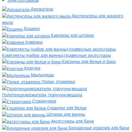
Электротовары
Держатели
Диспенсеры для жидкого
мыла
Ершики
Карнизы для шторки
Коврики
Комплекты (набор для ванны),подвесные аксессуары
Корзины для белья и баки
Крючки
Мыльницы
Полки, этажерки
Полотенцедержатели, поручни,вешала
Стаканчики
Сушилки для белья
Шторки для ванны
Аксессуары для бани
Бондарные изделия для бани