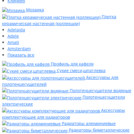
Клинкер
Мозаика
Плитка
керамическая настенная (коллекции)
Adelaida
Adele
Amati
Amsterdam
Показать все
Профиль для кафеля
Сухие смеси,шпатлевка
Аксессуары для
полотенцесушителей
Полотенцесушители водяные
Полотенцесушители
электрические
Аксессуары
комплектующие для радиаторов
Радиаторы алюминиевые
Радиаторы биметаллические