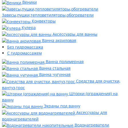
Веники
Завесы,пушки,тепловетиляторы,обогреватели
Конвекторы
Кулера
Аксессуары для ванны
Ванна акриловая
Без гидромассажа
С гидромассажем
Ванна полимерная
Ванна стальная
Ванна чугунная
Средства для очистки,
вантуз,трос
Шторки (ограждения) на
ванну
Экраны под ванну
Аксессуары для
водонагревателей
Водонагреватели