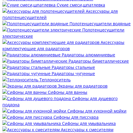
Сухие смеси,шпатлевка
Аксессуары для
полотенцесушителей
Полотенцесушители водяные
Полотенцесушители
электрические
Аксессуары
комплектующие для радиаторов
Радиаторы алюминиевые
Радиаторы биметаллические
Радиаторы стальные
Радиаторы чугунные
Теплоноситель
Экраны для радиаторов
Сифоны для ванны
Сифоны для душевого
поддона
Сифоны для кухонной мойки
Сифоны для писсуара
Сифоны для умывальника
Аксессуары к смесителям