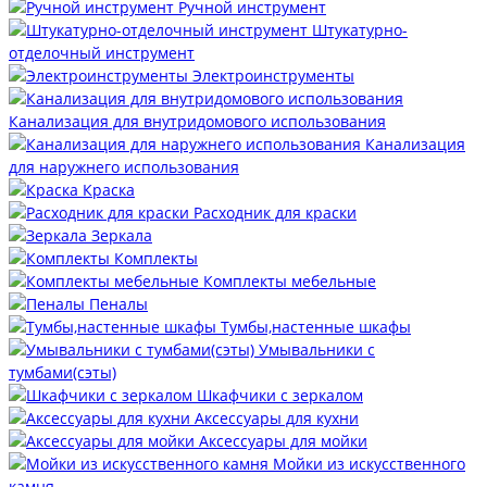
Ручной инструмент
Штукатурно-
отделочный инструмент
Электроинструменты
Канализация для внутридомового использования
Канализация
для наружнего использования
Краска
Расходник для краски
Зеркала
Комплекты
Комплекты мебельные
Пеналы
Тумбы,настенные шкафы
Умывальники с
тумбами(сэты)
Шкафчики с зеркалом
Аксессуары для кухни
Аксессуары для мойки
Мойки из искусственного
камня