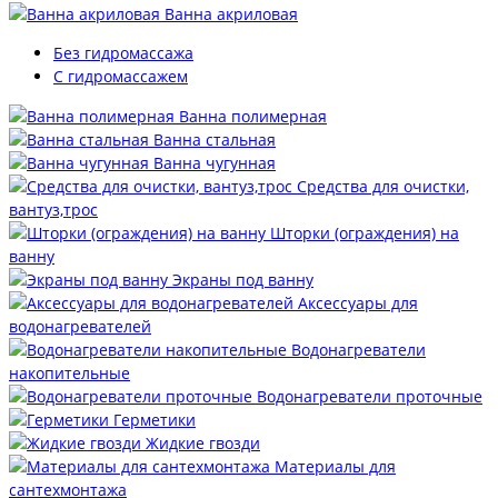
Ванна акриловая
Без гидромассажа
С гидромассажем
Ванна полимерная
Ванна стальная
Ванна чугунная
Средства для очистки,
вантуз,трос
Шторки (ограждения) на
ванну
Экраны под ванну
Аксессуары для
водонагревателей
Водонагреватели
накопительные
Водонагреватели проточные
Герметики
Жидкие гвозди
Материалы для
сантехмонтажа