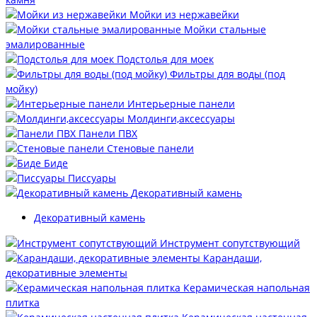
Мойки из нержавейки
Мойки стальные
эмалированные
Подстолья для моек
Фильтры для воды (под
мойку)
Интерьерные панели
Молдинги,аксессуары
Панели ПВХ
Стеновые панели
Биде
Писсуары
Декоративный камень
Декоративный камень
Инструмент сопутствующий
Карандаши,
декоративные элементы
Керамическая напольная
плитка