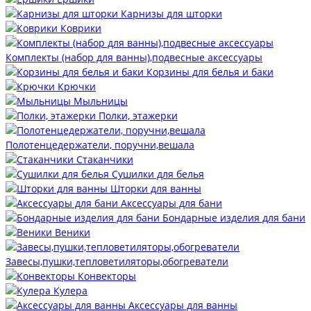
Карнизы для шторки
Коврики
Комплекты (набор для ванны),подвесные аксессуары
Корзины для белья и баки
Крючки
Мыльницы
Полки, этажерки
Полотенцедержатели, поручни,вешала
Стаканчики
Сушилки для белья
Шторки для ванны
Аксессуары для бани
Бондарные изделия для бани
Веники
Завесы,пушки,тепловетиляторы,обогреватели
Конвекторы
Кулера
Аксессуары для ванны