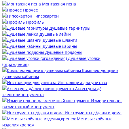
Монтажная пена
Прочее
Гипсокартон
Профиль
Душевые гарнитуры
Душевые лейки
Душевые шланги
Душевые кабины
Душевые поддоны
Душевые уголки
(ограждения)
Комплектующие к
душевым кабинам
Инсталяции для унитаза
Аксессуры д/
электроинструмента
Измерительно-
разметочный инструмент
Инструменты д/дачи и дома
Метизы,скобяные
изделия,крепеж