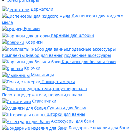
Электротовары
Держатели
Диспенсеры для жидкого
мыла
Ершики
Карнизы для шторки
Коврики
Комплекты (набор для ванны),подвесные аксессуары
Корзины для белья и баки
Крючки
Мыльницы
Полки, этажерки
Полотенцедержатели, поручни,вешала
Стаканчики
Сушилки для белья
Шторки для ванны
Аксессуары для бани
Бондарные изделия для бани