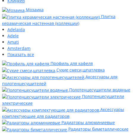
Клинкер
Мозаика
Плитка
керамическая настенная (коллекции)
Adelaida
Adele
Amati
Amsterdam
Показать все
Профиль для кафеля
Сухие смеси,шпатлевка
Аксессуары для
полотенцесушителей
Полотенцесушители водяные
Полотенцесушители
электрические
Аксессуары
комплектующие для радиаторов
Радиаторы алюминиевые
Радиаторы биметаллические