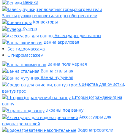
Веники
Завесы,пушки,тепловетиляторы,обогреватели
Конвекторы
Кулера
Аксессуары для ванны
Ванна акриловая
Без гидромассажа
С гидромассажем
Ванна полимерная
Ванна стальная
Ванна чугунная
Средства для очистки,
вантуз,трос
Шторки (ограждения) на
ванну
Экраны под ванну
Аксессуары для
водонагревателей
Водонагреватели