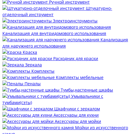
Ручной инструмент
Штукатурно-
отделочный инструмент
Электроинструменты
Канализация для внутридомового использования
Канализация
для наружнего использования
Краска
Расходник для краски
Зеркала
Комплекты
Комплекты мебельные
Пеналы
Тумбы,настенные шкафы
Умывальники с
тумбами(сэты)
Шкафчики с зеркалом
Аксессуары для кухни
Аксессуары для мойки
Мойки из искусственного
камня