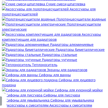
Сухие смеси,шпатлевка
Аксессуары для
полотенцесушителей
Полотенцесушители водяные
Полотенцесушители
электрические
Аксессуары
комплектующие для радиаторов
Радиаторы алюминиевые
Радиаторы биметаллические
Радиаторы стальные
Радиаторы чугунные
Теплоноситель
Экраны для радиаторов
Сифоны для ванны
Сифоны для душевого
поддона
Сифоны для кухонной мойки
Сифоны для писсуара
Сифоны для умывальника
Аксессуары к смесителям