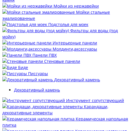
Мойки из нержавейки
Мойки стальные
эмалированные
Подстолья для моек
Фильтры для воды (под
мойку)
Интерьерные панели
Молдинги,аксессуары
Панели ПВХ
Стеновые панели
Биде
Писсуары
Декоративный камень
Декоративный камень
Инструмент сопутствующий
Карандаши,
декоративные элементы
Керамическая напольная
плитка