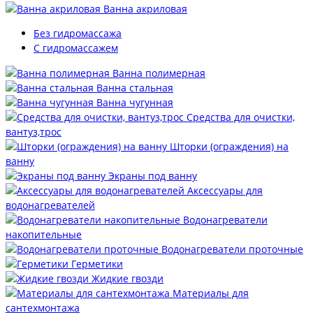
Ванна акриловая
Без гидромассажа
С гидромассажем
Ванна полимерная
Ванна стальная
Ванна чугунная
Средства для очистки,
вантуз,трос
Шторки (ограждения) на
ванну
Экраны под ванну
Аксессуары для
водонагревателей
Водонагреватели
накопительные
Водонагреватели проточные
Герметики
Жидкие гвозди
Материалы для
сантехмонтажа