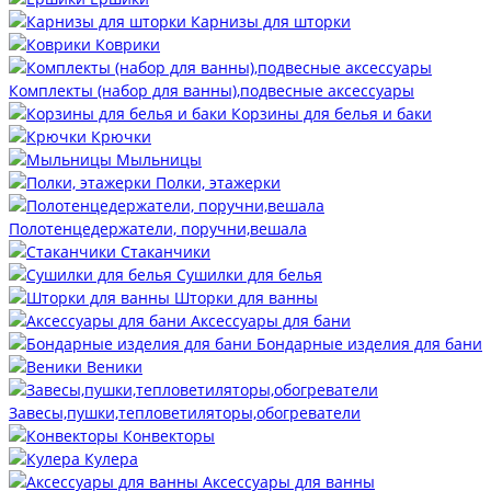
Карнизы для шторки
Коврики
Комплекты (набор для ванны),подвесные аксессуары
Корзины для белья и баки
Крючки
Мыльницы
Полки, этажерки
Полотенцедержатели, поручни,вешала
Стаканчики
Сушилки для белья
Шторки для ванны
Аксессуары для бани
Бондарные изделия для бани
Веники
Завесы,пушки,тепловетиляторы,обогреватели
Конвекторы
Кулера
Аксессуары для ванны