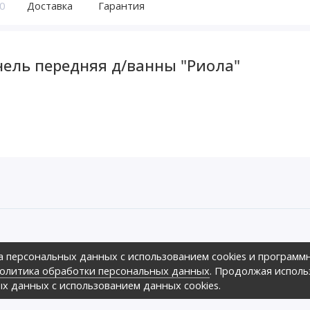
0
Доставка
Гарантия
нель передняя д/ванны "Риола"
ов предложить своим клиентам
а персональных данных с использованием cookies и программ
зличных ценовых диапазонах.,
оре», 2026г.
олитика обработки персональных данных
. Продолжая исполь
ных
ых данных с использованием данных cookies.