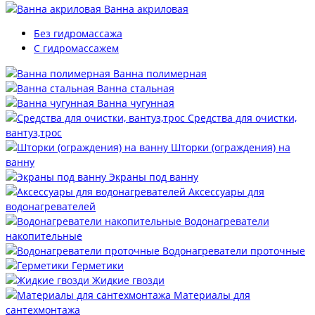
Ванна акриловая
Без гидромассажа
С гидромассажем
Ванна полимерная
Ванна стальная
Ванна чугунная
Средства для очистки,
вантуз,трос
Шторки (ограждения) на
ванну
Экраны под ванну
Аксессуары для
водонагревателей
Водонагреватели
накопительные
Водонагреватели проточные
Герметики
Жидкие гвозди
Материалы для
сантехмонтажа