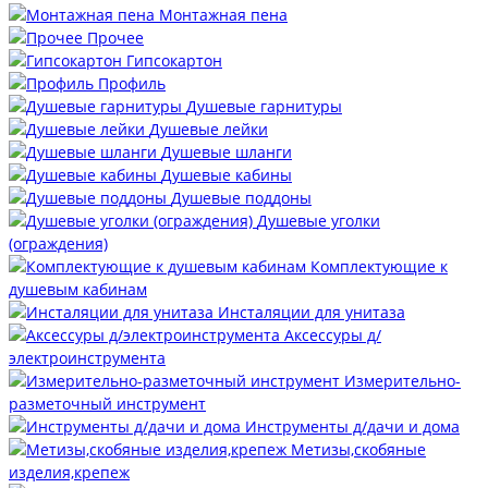
Монтажная пена
Прочее
Гипсокартон
Профиль
Душевые гарнитуры
Душевые лейки
Душевые шланги
Душевые кабины
Душевые поддоны
Душевые уголки
(ограждения)
Комплектующие к
душевым кабинам
Инсталяции для унитаза
Аксессуры д/
электроинструмента
Измерительно-
разметочный инструмент
Инструменты д/дачи и дома
Метизы,скобяные
изделия,крепеж