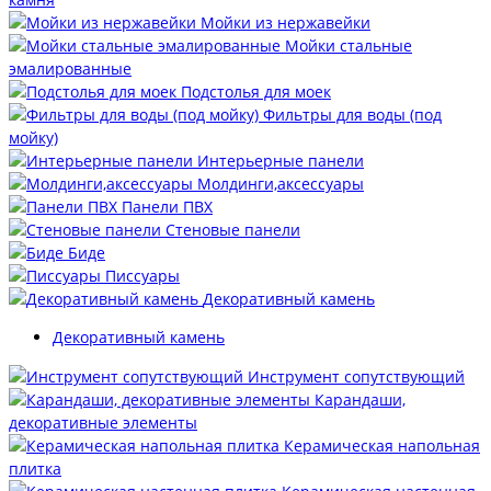
Мойки из нержавейки
Мойки стальные
эмалированные
Подстолья для моек
Фильтры для воды (под
мойку)
Интерьерные панели
Молдинги,аксессуары
Панели ПВХ
Стеновые панели
Биде
Писсуары
Декоративный камень
Декоративный камень
Инструмент сопутствующий
Карандаши,
декоративные элементы
Керамическая напольная
плитка