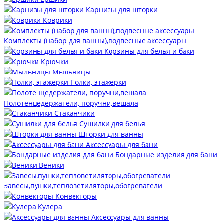
Карнизы для шторки
Коврики
Комплекты (набор для ванны),подвесные аксессуары
Корзины для белья и баки
Крючки
Мыльницы
Полки, этажерки
Полотенцедержатели, поручни,вешала
Стаканчики
Сушилки для белья
Шторки для ванны
Аксессуары для бани
Бондарные изделия для бани
Веники
Завесы,пушки,тепловетиляторы,обогреватели
Конвекторы
Кулера
Аксессуары для ванны