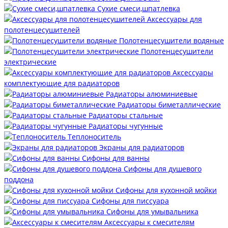
Сухие смеси,шпатлевка
Аксессуары для
полотенцесушителей
Полотенцесушители водяные
Полотенцесушители
электрические
Аксессуары
комплектующие для радиаторов
Радиаторы алюминиевые
Радиаторы биметаллические
Радиаторы стальные
Радиаторы чугунные
Теплоноситель
Экраны для радиаторов
Сифоны для ванны
Сифоны для душевого
поддона
Сифоны для кухонной мойки
Сифоны для писсуара
Сифоны для умывальника
Аксессуары к смесителям