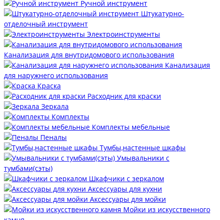
Ручной инструмент
Штукатурно-
отделочный инструмент
Электроинструменты
Канализация для внутридомового использования
Канализация
для наружнего использования
Краска
Расходник для краски
Зеркала
Комплекты
Комплекты мебельные
Пеналы
Тумбы,настенные шкафы
Умывальники с
тумбами(сэты)
Шкафчики с зеркалом
Аксессуары для кухни
Аксессуары для мойки
Мойки из искусственного
камня