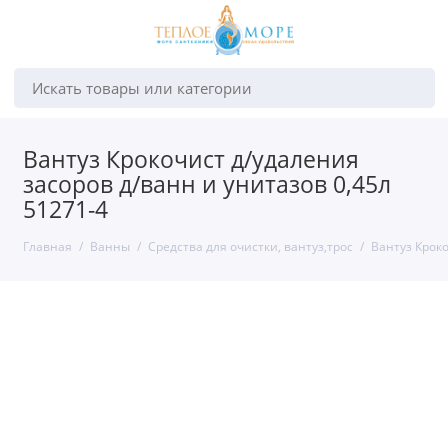
Искать товары или категории
Вантуз Крокочист д/удаления
засоров д/ванн и унитазов 0,45л
51271-4
Главная
Ванны
Средства для очистки, вантуз,трос
Вантуз Кроко