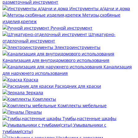
разметочный инструмент
Инструменты д/дачи и дома
Метизы,скобяные
изделия,крепеж
Ручной инструмент
Штукатурно-
отделочный инструмент
Электроинструменты
Канализация для внутридомового использования
Канализация
для наружнего использования
Краска
Расходник для краски
Зеркала
Комплекты
Комплекты мебельные
Пеналы
Тумбы,настенные шкафы
Умывальники с
тумбами(сэты)
Шкафчики с зеркалом