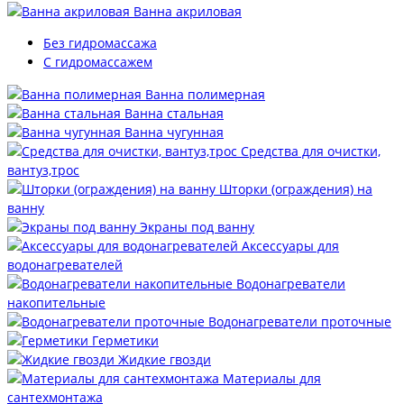
Ванна акриловая
Без гидромассажа
С гидромассажем
Ванна полимерная
Ванна стальная
Ванна чугунная
Средства для очистки,
вантуз,трос
Шторки (ограждения) на
ванну
Экраны под ванну
Аксессуары для
водонагревателей
Водонагреватели
накопительные
Водонагреватели проточные
Герметики
Жидкие гвозди
Материалы для
сантехмонтажа