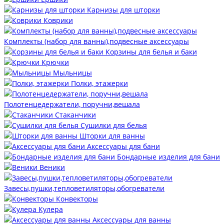
Карнизы для шторки
Коврики
Комплекты (набор для ванны),подвесные аксессуары
Корзины для белья и баки
Крючки
Мыльницы
Полки, этажерки
Полотенцедержатели, поручни,вешала
Стаканчики
Сушилки для белья
Шторки для ванны
Аксессуары для бани
Бондарные изделия для бани
Веники
Завесы,пушки,тепловетиляторы,обогреватели
Конвекторы
Кулера
Аксессуары для ванны