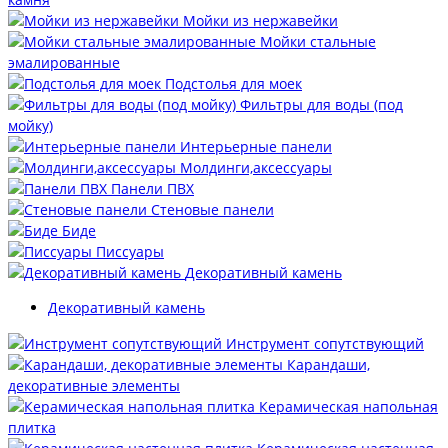
Мойки из нержавейки
Мойки стальные
эмалированные
Подстолья для моек
Фильтры для воды (под
мойку)
Интерьерные панели
Молдинги,аксессуары
Панели ПВХ
Стеновые панели
Биде
Писсуары
Декоративный камень
Декоративный камень
Инструмент сопутствующий
Карандаши,
декоративные элементы
Керамическая напольная
плитка