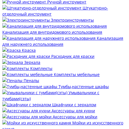
Ручной инструмент
Штукатурно-
отделочный инструмент
Электроинструменты
Канализация для внутридомового использования
Канализация
для наружнего использования
Краска
Расходник для краски
Зеркала
Комплекты
Комплекты мебельные
Пеналы
Тумбы,настенные шкафы
Умывальники с
тумбами(сэты)
Шкафчики с зеркалом
Аксессуары для кухни
Аксессуары для мойки
Мойки из искусственного
камня