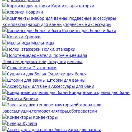
Карнизы для шторки
Коврики
Комплекты (набор для ванны),подвесные аксессуары
Корзины для белья и баки
Крючки
Мыльницы
Полки, этажерки
Полотенцедержатели, поручни,вешала
Стаканчики
Сушилки для белья
Шторки для ванны
Аксессуары для бани
Бондарные изделия для бани
Веники
Завесы,пушки,тепловетиляторы,обогреватели
Конвекторы
Кулера
Аксессуары для ванны