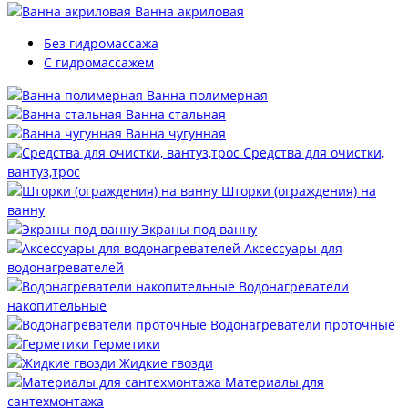
Ванна акриловая
Без гидромассажа
С гидромассажем
Ванна полимерная
Ванна стальная
Ванна чугунная
Средства для очистки,
вантуз,трос
Шторки (ограждения) на
ванну
Экраны под ванну
Аксессуары для
водонагревателей
Водонагреватели
накопительные
Водонагреватели проточные
Герметики
Жидкие гвозди
Материалы для
сантехмонтажа