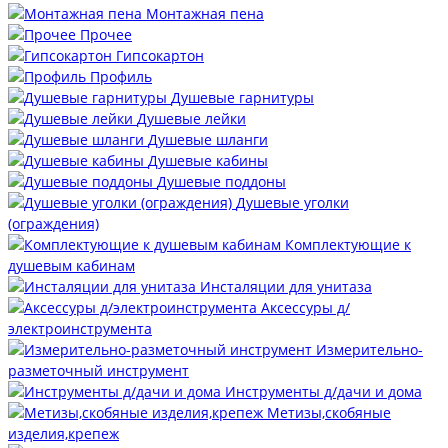
Монтажная пена
Прочее
Гипсокартон
Профиль
Душевые гарнитуры
Душевые лейки
Душевые шланги
Душевые кабины
Душевые поддоны
Душевые уголки
(ограждения)
Комплектующие к
душевым кабинам
Инсталяции для унитаза
Аксессуры д/
электроинструмента
Измерительно-
разметочный инструмент
Инструменты д/дачи и дома
Метизы,скобяные
изделия,крепеж