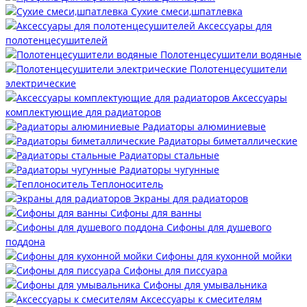
Сухие смеси,шпатлевка
Аксессуары для
полотенцесушителей
Полотенцесушители водяные
Полотенцесушители
электрические
Аксессуары
комплектующие для радиаторов
Радиаторы алюминиевые
Радиаторы биметаллические
Радиаторы стальные
Радиаторы чугунные
Теплоноситель
Экраны для радиаторов
Сифоны для ванны
Сифоны для душевого
поддона
Сифоны для кухонной мойки
Сифоны для писсуара
Сифоны для умывальника
Аксессуары к смесителям