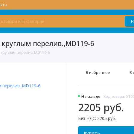
акты
Н
с круглым перелив.,MD119-6
 круглым перелив.,MD119-6
В избранное
В 
На складе
Код товара: УТ0
2205 руб.
Без НДС: 2205 руб.
Купить