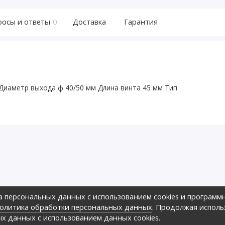
росы и ответы
0
Доставка
Гарантия
 Диаметр выхода ф 40/50 мм Длина винта 45 мм Тип
ов предложить своим клиентам
а персональных данных с использованием cookies и программ
зличных ценовых диапазонах.,
оре», 2026г.
олитика обработки персональных данных
. Продолжая исполь
ных
ых данных с использованием данных cookies.