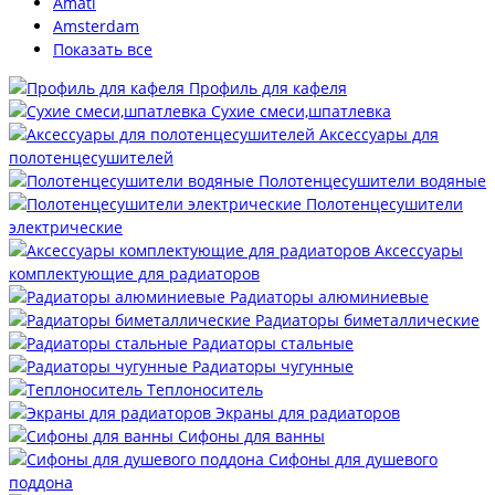
Amati
Amsterdam
Показать все
Профиль для кафеля
Сухие смеси,шпатлевка
Аксессуары для
полотенцесушителей
Полотенцесушители водяные
Полотенцесушители
электрические
Аксессуары
комплектующие для радиаторов
Радиаторы алюминиевые
Радиаторы биметаллические
Радиаторы стальные
Радиаторы чугунные
Теплоноситель
Экраны для радиаторов
Сифоны для ванны
Сифоны для душевого
поддона