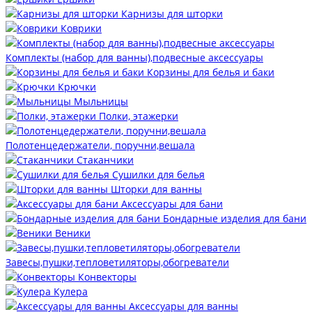
Карнизы для шторки
Коврики
Комплекты (набор для ванны),подвесные аксессуары
Корзины для белья и баки
Крючки
Мыльницы
Полки, этажерки
Полотенцедержатели, поручни,вешала
Стаканчики
Сушилки для белья
Шторки для ванны
Аксессуары для бани
Бондарные изделия для бани
Веники
Завесы,пушки,тепловетиляторы,обогреватели
Конвекторы
Кулера
Аксессуары для ванны