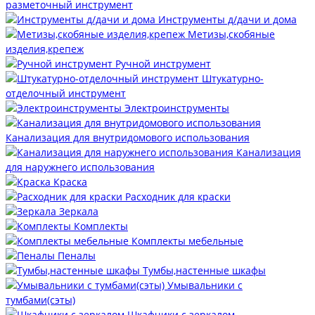
разметочный инструмент
Инструменты д/дачи и дома
Метизы,скобяные
изделия,крепеж
Ручной инструмент
Штукатурно-
отделочный инструмент
Электроинструменты
Канализация для внутридомового использования
Канализация
для наружнего использования
Краска
Расходник для краски
Зеркала
Комплекты
Комплекты мебельные
Пеналы
Тумбы,настенные шкафы
Умывальники с
тумбами(сэты)
Шкафчики с зеркалом