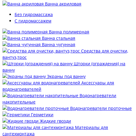
Ванна акриловая
Без гидромассажа
С гидромассажем
Ванна полимерная
Ванна стальная
Ванна чугунная
Средства для очистки,
вантуз,трос
Шторки (ограждения) на
ванну
Экраны под ванну
Аксессуары для
водонагревателей
Водонагреватели
накопительные
Водонагреватели проточные
Герметики
Жидкие гвозди
Материалы для
сантехмонтажа