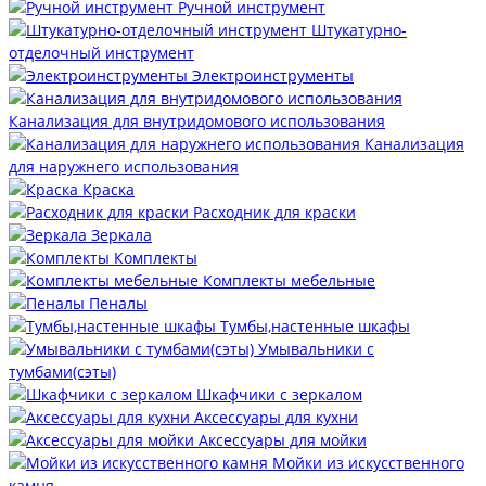
Ручной инструмент
Штукатурно-
отделочный инструмент
Электроинструменты
Канализация для внутридомового использования
Канализация
для наружнего использования
Краска
Расходник для краски
Зеркала
Комплекты
Комплекты мебельные
Пеналы
Тумбы,настенные шкафы
Умывальники с
тумбами(сэты)
Шкафчики с зеркалом
Аксессуары для кухни
Аксессуары для мойки
Мойки из искусственного
камня