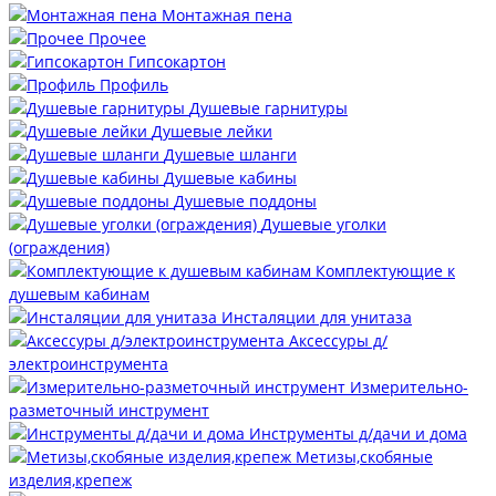
Монтажная пена
Прочее
Гипсокартон
Профиль
Душевые гарнитуры
Душевые лейки
Душевые шланги
Душевые кабины
Душевые поддоны
Душевые уголки
(ограждения)
Комплектующие к
душевым кабинам
Инсталяции для унитаза
Аксессуры д/
электроинструмента
Измерительно-
разметочный инструмент
Инструменты д/дачи и дома
Метизы,скобяные
изделия,крепеж