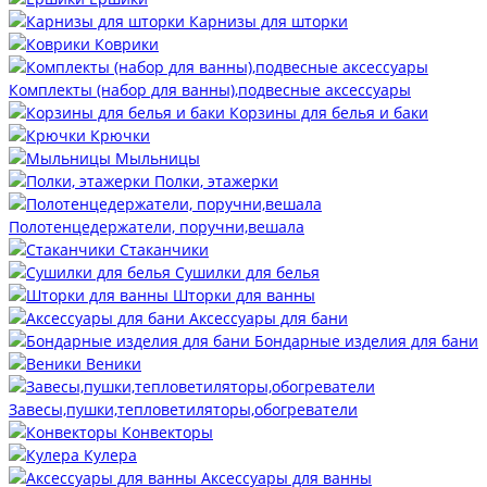
Карнизы для шторки
Коврики
Комплекты (набор для ванны),подвесные аксессуары
Корзины для белья и баки
Крючки
Мыльницы
Полки, этажерки
Полотенцедержатели, поручни,вешала
Стаканчики
Сушилки для белья
Шторки для ванны
Аксессуары для бани
Бондарные изделия для бани
Веники
Завесы,пушки,тепловетиляторы,обогреватели
Конвекторы
Кулера
Аксессуары для ванны