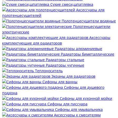
Сухие смеси,шпатлевка
Аксессуары для
полотенцесушителей
Полотенцесушители водяные
Полотенцесушители
электрические
Аксессуары
комплектующие для радиаторов
Радиаторы алюминиевые
Радиаторы биметаллические
Радиаторы стальные
Радиаторы чугунные
Теплоноситель
Экраны для радиаторов
Сифоны для ванны
Сифоны для душевого
поддона
Сифоны для кухонной мойки
Сифоны для писсуара
Сифоны для умывальника
Аксессуары к смесителям