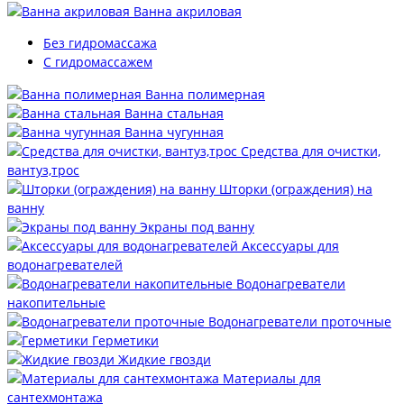
Ванна акриловая
Без гидромассажа
С гидромассажем
Ванна полимерная
Ванна стальная
Ванна чугунная
Средства для очистки,
вантуз,трос
Шторки (ограждения) на
ванну
Экраны под ванну
Аксессуары для
водонагревателей
Водонагреватели
накопительные
Водонагреватели проточные
Герметики
Жидкие гвозди
Материалы для
сантехмонтажа