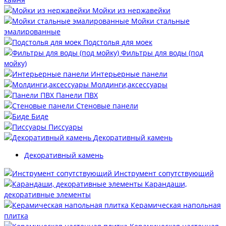
Мойки из нержавейки
Мойки стальные
эмалированные
Подстолья для моек
Фильтры для воды (под
мойку)
Интерьерные панели
Молдинги,аксессуары
Панели ПВХ
Стеновые панели
Биде
Писсуары
Декоративный камень
Декоративный камень
Инструмент сопутствующий
Карандаши,
декоративные элементы
Керамическая напольная
плитка