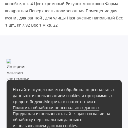
коробке, шт. 4 Цвет кремовый Рисунок моноколор Форма
квадратная Поверхность полированная Помещение для
кухни , для ванной , для улицы Назначение напольный Вес
1 шт., кг 7.92 Вес 1 м.кв. 22
На сайте осуществляется обработка персональных
данных с использованием cookies и программных
Магазин сантехники «Теплое море» готов предложить своим
средств Яндекс.Метрика в соответствии с
клиентам обширный ассортимент продукции в различных
Политика обработки персональных данных
.
ценовых диапазонах.
Продолжая использовать сайт я даю согласие на
Интернет магазин сантехники «Теплое море», 2026г.
обработку персональных данных с
Политика обработки персональных данных
использованием данных cookies.