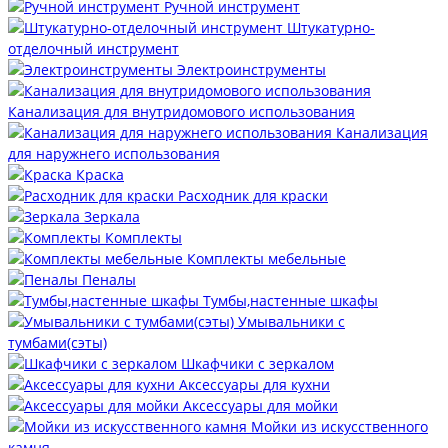
Ручной инструмент
Штукатурно-
отделочный инструмент
Электроинструменты
Канализация для внутридомового использования
Канализация
для наружнего использования
Краска
Расходник для краски
Зеркала
Комплекты
Комплекты мебельные
Пеналы
Тумбы,настенные шкафы
Умывальники с
тумбами(сэты)
Шкафчики с зеркалом
Аксессуары для кухни
Аксессуары для мойки
Мойки из искусственного
камня