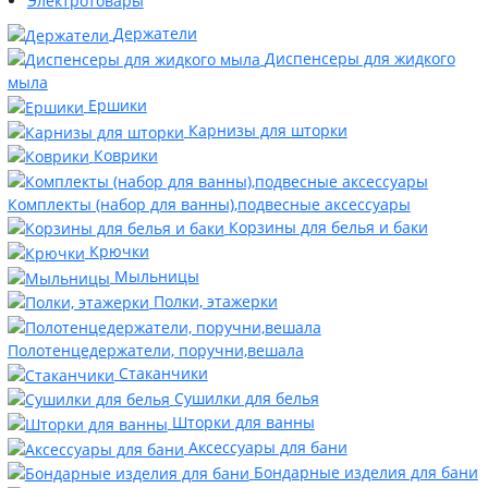
Электротовары
Держатели
Диспенсеры для жидкого
мыла
Ершики
Карнизы для шторки
Коврики
Комплекты (набор для ванны),подвесные аксессуары
Корзины для белья и баки
Крючки
Мыльницы
Полки, этажерки
Полотенцедержатели, поручни,вешала
Стаканчики
Сушилки для белья
Шторки для ванны
Аксессуары для бани
Бондарные изделия для бани