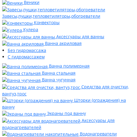
Веники
Завесы,пушки,тепловетиляторы,обогреватели
Конвекторы
Кулера
Аксессуары для ванны
Ванна акриловая
Без гидромассажа
С гидромассажем
Ванна полимерная
Ванна стальная
Ванна чугунная
Средства для очистки,
вантуз,трос
Шторки (ограждения) на
ванну
Экраны под ванну
Аксессуары для
водонагревателей
Водонагреватели