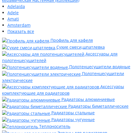
керамическая настенная (коллекции)
Adelaida
Adele
Amati
Amsterdam
Показать все
Профиль для кафеля
Сухие смеси,шпатлевка
Аксессуары для
полотенцесушителей
Полотенцесушители водяные
Полотенцесушители
электрические
Аксессуары
комплектующие для радиаторов
Радиаторы алюминиевые
Радиаторы биметаллические
Радиаторы стальные
Радиаторы чугунные
Теплоноситель
Экраны для радиаторов