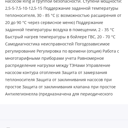
насосом Ring и группой безопасности. Cтупени мощности:
2,5-5-7,5-10-12,5-15 Поддержание заданной температуры
теплоносителя, 30 - 85 °С (с возможностью расширения от
20 до 90 °C через сервисное меню) Поддержание
заданной температуры воздуха в помещении, 2 - 35 °С
Быстрый нагрев температуры в бойлере ГВС, 20 - 70 °С
Самодиагностика неисправностей Погодозависимое
регулирование Регулировка по времени (опция) Работа с
многотарифными приборами учета Равномерное
распределение нагрузки между ТЭНами Управление
насосом контура отопления Защита от замерзания
теплоносителя Защита от заклинивания насосов при
простое Защита от заклинивания клапана при простое
Антилегионелла (предназначена для периодического
принудительного нагрева ГВС до 72 °С, с целью
обеззараживания бака от вредных бактерий легионеллы)
Импульсный источник питания (Защита блока управления
от колебаний напряжения) Управление приводом