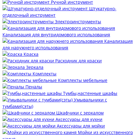
Ручной инструмент
Штукатурно-
отделочный инструмент
Электроинструменты
Канализация для внутридомового использования
Канализация
для наружнего использования
Краска
Расходник для краски
Зеркала
Комплекты
Комплекты мебельные
Пеналы
Тумбы,настенные шкафы
Умывальники с
тумбами(сэты)
Шкафчики с зеркалом
Аксессуары для кухни
Аксессуары для мойки
Мойки из искусственного
камня