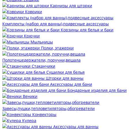
Карнизы для шторки
Коврики
Комплекты (набор для ванны),подвесные аксессуары
Корзины для белья и баки
Крючки
Мыльницы
Полки, этажерки
Полотенцедержатели, поручни,вешала
Стаканчики
Сушилки для белья
Шторки для ванны
Аксессуары для бани
Бондарные изделия для бани
Веники
Завесы,пушки,тепловетиляторы,обогреватели
Конвекторы
Кулера
Аксессуары для ванны