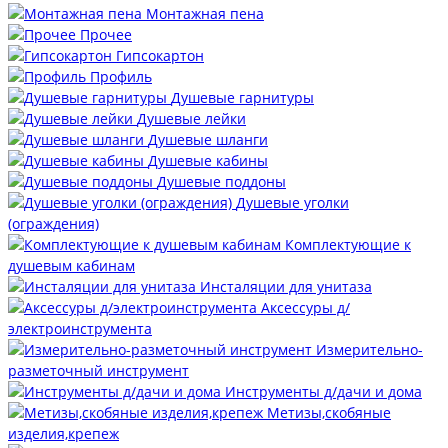
Монтажная пена
Прочее
Гипсокартон
Профиль
Душевые гарнитуры
Душевые лейки
Душевые шланги
Душевые кабины
Душевые поддоны
Душевые уголки
(ограждения)
Комплектующие к
душевым кабинам
Инсталяции для унитаза
Аксессуры д/
электроинструмента
Измерительно-
разметочный инструмент
Инструменты д/дачи и дома
Метизы,скобяные
изделия,крепеж