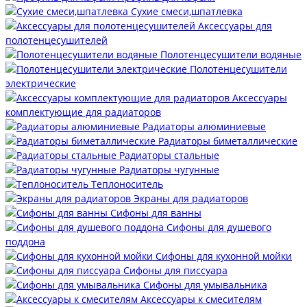
Сухие смеси,шпатлевка
Аксессуары для
полотенцесушителей
Полотенцесушители водяные
Полотенцесушители
электрические
Аксессуары
комплектующие для радиаторов
Радиаторы алюминиевые
Радиаторы биметаллические
Радиаторы стальные
Радиаторы чугунные
Теплоноситель
Экраны для радиаторов
Сифоны для ванны
Сифоны для душевого
поддона
Сифоны для кухонной мойки
Сифоны для писсуара
Сифоны для умывальника
Аксессуары к смесителям