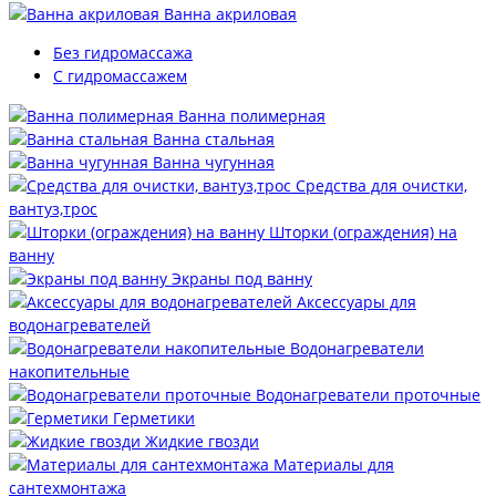
Ванна акриловая
Без гидромассажа
С гидромассажем
Ванна полимерная
Ванна стальная
Ванна чугунная
Средства для очистки,
вантуз,трос
Шторки (ограждения) на
ванну
Экраны под ванну
Аксессуары для
водонагревателей
Водонагреватели
накопительные
Водонагреватели проточные
Герметики
Жидкие гвозди
Материалы для
сантехмонтажа