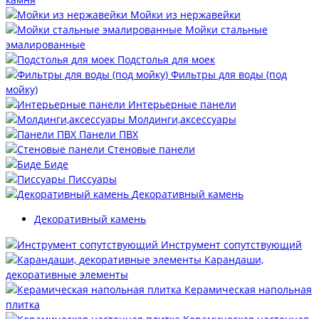
Мойки из нержавейки
Мойки стальные
эмалированные
Подстолья для моек
Фильтры для воды (под
мойку)
Интерьерные панели
Молдинги,аксессуары
Панели ПВХ
Стеновые панели
Биде
Писсуары
Декоративный камень
Декоративный камень
Инструмент сопутствующий
Карандаши,
декоративные элементы
Керамическая напольная
плитка