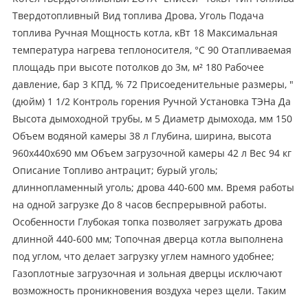
Твердотопливный Вид топлива Дрова, Уголь Подача
топлива Ручная Мощность котла, кВт 18 Максимальная
температура нагрева теплоносителя, °C 90 Отапливаемая
площадь при высоте потолков до 3м, м² 180 Рабочее
давление, бар 3 КПД, % 72 Присоеденительные размеры, "
(дюйм) 1 1/2 Контроль горения Ручной Установка ТЭНа Да
Высота дымоходной трубы, м 5 Диаметр дымохода, мм 150
Объем водяной камеры 38 л Глубина, ширина, высота
960х440х690 мм Объем загрузочной камеры 42 л Вес 94 кг
Описание Топливо антрацит; бурый уголь;
длиннопламенный уголь; дрова 440-600 мм. Время работы
на одной загрузке До 8 часов беспрерывной работы.
Особенности Глубокая топка позволяет загружать дрова
длинной 440-600 мм; Топочная дверца котла выполнена
под углом, что делает загрузку углем намного удобнее;
Газоплотные загрузочная и зольная дверцы исключают
возможность проникновения воздуха через щели. Таким
образом топливо горит дольше, а контролировать процесс