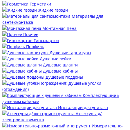
Герметики
Жидкие гвозди
Материалы для
сантехмонтажа
Монтажная пена
Прочее
Гипсокартон
Профиль
Душевые гарнитуры
Душевые лейки
Душевые шланги
Душевые кабины
Душевые поддоны
Душевые уголки
(ограждения)
Комплектующие к
душевым кабинам
Инсталяции для унитаза
Аксессуры д/
электроинструмента
Измерительно-