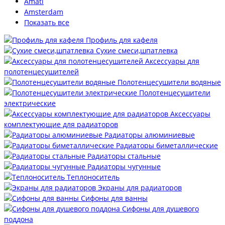
Amati
Amsterdam
Показать все
Профиль для кафеля
Сухие смеси,шпатлевка
Аксессуары для
полотенцесушителей
Полотенцесушители водяные
Полотенцесушители
электрические
Аксессуары
комплектующие для радиаторов
Радиаторы алюминиевые
Радиаторы биметаллические
Радиаторы стальные
Радиаторы чугунные
Теплоноситель
Экраны для радиаторов
Сифоны для ванны
Сифоны для душевого
поддона