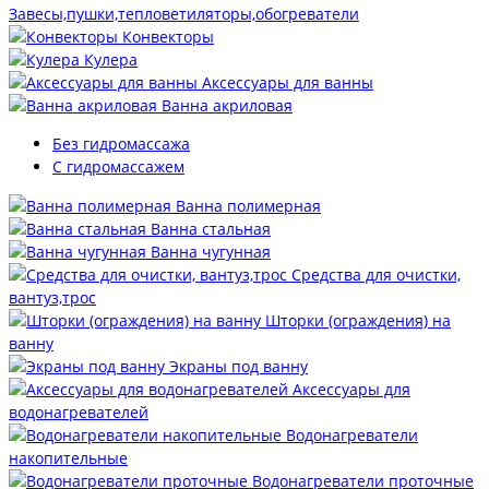
Завесы,пушки,тепловетиляторы,обогреватели
Конвекторы
Кулера
Аксессуары для ванны
Ванна акриловая
Без гидромассажа
С гидромассажем
Ванна полимерная
Ванна стальная
Ванна чугунная
Средства для очистки,
вантуз,трос
Шторки (ограждения) на
ванну
Экраны под ванну
Аксессуары для
водонагревателей
Водонагреватели
накопительные
Водонагреватели проточные