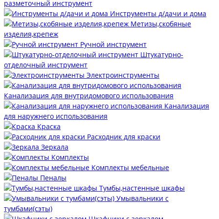
разметочный инструмент
Инструменты д/дачи и дома
Метизы,скобяные
изделия,крепеж
Ручной инструмент
Штукатурно-
отделочный инструмент
Электроинструменты
Канализация для внутридомового использования
Канализация
для наружнего использования
Краска
Расходник для краски
Зеркала
Комплекты
Комплекты мебельные
Пеналы
Тумбы,настенные шкафы
Умывальники с
тумбами(сэты)
Шкафчики с зеркалом