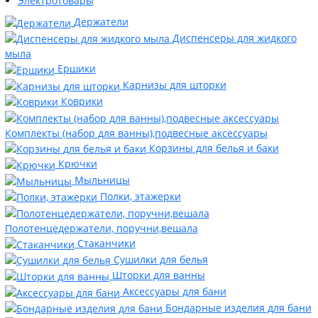
Электротовары
Держатели
Диспенсеры для жидкого
мыла
Ершики
Карнизы для шторки
Коврики
Комплекты (набор для ванны),подвесные аксессуары
Корзины для белья и баки
Крючки
Мыльницы
Полки, этажерки
Полотенцедержатели, поручни,вешала
Стаканчики
Сушилки для белья
Шторки для ванны
Аксессуары для бани
Бондарные изделия для бани