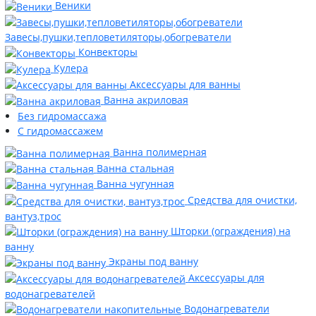
Веники
Завесы,пушки,тепловетиляторы,обогреватели
Конвекторы
Кулера
Аксессуары для ванны
Ванна акриловая
Без гидромассажа
С гидромассажем
Ванна полимерная
Ванна стальная
Ванна чугунная
Средства для очистки,
вантуз,трос
Шторки (ограждения) на
ванну
Экраны под ванну
Аксессуары для
водонагревателей
Водонагреватели