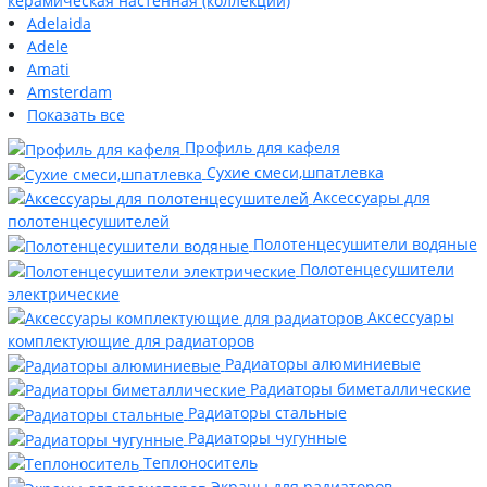
керамическая настенная (коллекции)
Adelaida
Adele
Amati
Amsterdam
Показать все
Профиль для кафеля
Сухие смеси,шпатлевка
Аксессуары для
полотенцесушителей
Полотенцесушители водяные
Полотенцесушители
электрические
Аксессуары
комплектующие для радиаторов
Радиаторы алюминиевые
Радиаторы биметаллические
Радиаторы стальные
Радиаторы чугунные
Теплоноситель
Экраны для радиаторов