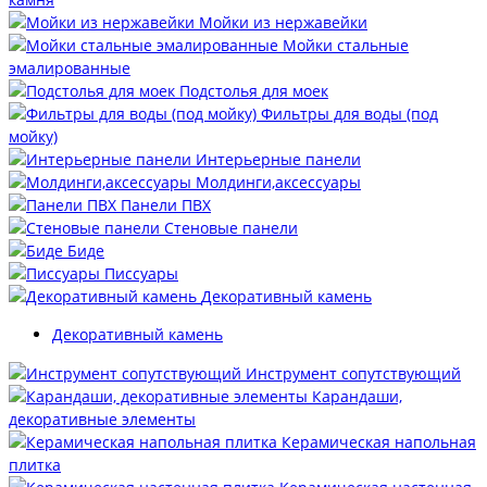
Мойки из нержавейки
Мойки стальные
эмалированные
Подстолья для моек
Фильтры для воды (под
мойку)
Интерьерные панели
Молдинги,аксессуары
Панели ПВХ
Стеновые панели
Биде
Писсуары
Декоративный камень
Декоративный камень
Инструмент сопутствующий
Карандаши,
декоративные элементы
Керамическая напольная
плитка