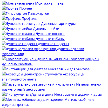
Монтажная пена
Прочее
Гипсокартон
Профиль
Душевые гарнитуры
Душевые лейки
Душевые шланги
Душевые кабины
Душевые поддоны
Душевые уголки
(ограждения)
Комплектующие к
душевым кабинам
Инсталяции для унитаза
Аксессуры д/
электроинструмента
Измерительно-
разметочный инструмент
Инструменты д/дачи и дома
Метизы,скобяные
изделия,крепеж