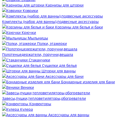
Карнизы для шторки
Коврики
Комплекты (набор для ванны),подвесные аксессуары
Корзины для белья и баки
Крючки
Мыльницы
Полки, этажерки
Полотенцедержатели, поручни,вешала
Стаканчики
Сушилки для белья
Шторки для ванны
Аксессуары для бани
Бондарные изделия для бани
Веники
Завесы,пушки,тепловетиляторы,обогреватели
Конвекторы
Кулера
Аксессуары для ванны