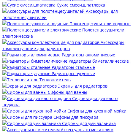
Сухие смеси,шпатлевка
Аксессуары для
полотенцесушителей
Полотенцесушители водяные
Полотенцесушители
электрические
Аксессуары
комплектующие для радиаторов
Радиаторы алюминиевые
Радиаторы биметаллические
Радиаторы стальные
Радиаторы чугунные
Теплоноситель
Экраны для радиаторов
Сифоны для ванны
Сифоны для душевого
поддона
Сифоны для кухонной мойки
Сифоны для писсуара
Сифоны для умывальника
Аксессуары к смесителям