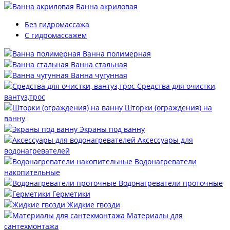
Ванна акриловая
Без гидромассажа
С гидромассажем
Ванна полимерная
Ванна стальная
Ванна чугунная
Средства для очистки,
вантуз,трос
Шторки (ограждения) на
ванну
Экраны под ванну
Аксессуары для
водонагревателей
Водонагреватели
накопительные
Водонагреватели проточные
Герметики
Жидкие гвозди
Материалы для
сантехмонтажа