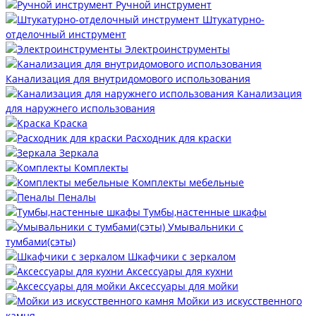
Ручной инструмент
Штукатурно-
отделочный инструмент
Электроинструменты
Канализация для внутридомового использования
Канализация
для наружнего использования
Краска
Расходник для краски
Зеркала
Комплекты
Комплекты мебельные
Пеналы
Тумбы,настенные шкафы
Умывальники с
тумбами(сэты)
Шкафчики с зеркалом
Аксессуары для кухни
Аксессуары для мойки
Мойки из искусственного
камня