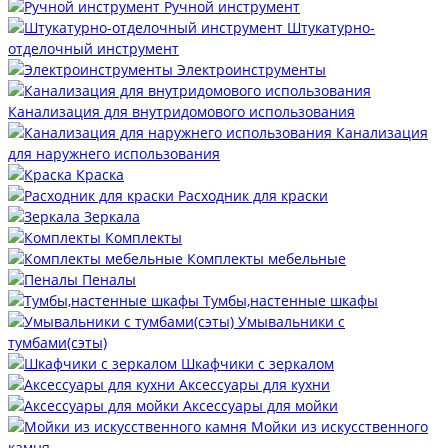
Ручной инструмент
Штукатурно-
отделочный инструмент
Электроинструменты
Канализация для внутридомового использования
Канализация
для наружнего использования
Краска
Расходник для краски
Зеркала
Комплекты
Комплекты мебельные
Пеналы
Тумбы,настенные шкафы
Умывальники с
тумбами(сэты)
Шкафчики с зеркалом
Аксессуары для кухни
Аксессуары для мойки
Мойки из искусственного
камня