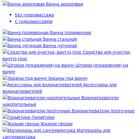
Ванна акриловая
Без гидромассажа
С гидромассажем
Ванна полимерная
Ванна стальная
Ванна чугунная
Средства для очистки,
вантуз,трос
Шторки (ограждения) на
ванну
Экраны под ванну
Аксессуары для
водонагревателей
Водонагреватели
накопительные
Водонагреватели проточные
Герметики
Жидкие гвозди
Материалы для
сантехмонтажа