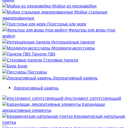
Мойки из нержавейки
Мойки стальные
эмалированные
Подстолья для моек
Фильтры для воды (под
мойку)
Интерьерные панели
Молдинги,аксессуары
Панели ПВХ
Стеновые панели
Биде
Писсуары
Декоративный камень
Декоративный камень
Инструмент сопутствующий
Карандаши,
декоративные элементы
Керамическая напольная
плитка