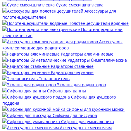
Сухие смеси,шпатлевка
Аксессуары для
полотенцесушителей
Полотенцесушители водяные
Полотенцесушители
электрические
Аксессуары
комплектующие для радиаторов
Радиаторы алюминиевые
Радиаторы биметаллические
Радиаторы стальные
Радиаторы чугунные
Теплоноситель
Экраны для радиаторов
Сифоны для ванны
Сифоны для душевого
поддона
Сифоны для кухонной мойки
Сифоны для писсуара
Сифоны для умывальника
Аксессуары к смесителям