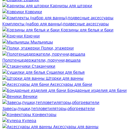
Карнизы для шторки
Коврики
Комплекты (набор для ванны),подвесные аксессуары
Корзины для белья и баки
Крючки
Мыльницы
Полки, этажерки
Полотенцедержатели, поручни,вешала
Стаканчики
Сушилки для белья
Шторки для ванны
Аксессуары для бани
Бондарные изделия для бани
Веники
Завесы,пушки,тепловетиляторы,обогреватели
Конвекторы
Кулера
Аксессуары для ванны