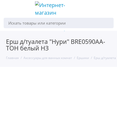
Искать товары или категории
Ерш д/туалета "Нури" BRE0590AA-
TOH белый НЗ
Главная
Аксессуары для ванных комнат
Ершики
Ерш д/туалета